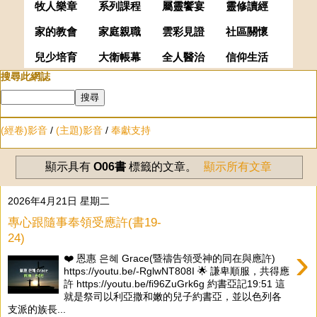
牧人樂章
系列課程
屬靈饗宴
靈修讀經
家的教會
家庭親職
雲彩見證
社區關懷
兒少培育
大衛帳幕
全人醫治
信仰生活
搜尋此網誌
(經卷)影音
/
(主題)影音
/
奉獻支持
顯示具有
O06書
標籤的文章。
顯示所有文章
2026年4月21日 星期二
專心跟隨事奉領受應許(書19-
24)
›
❤️ 恩惠 은혜 Grace(暨禱告領受神的同在與應許)
https://youtu.be/-RglwNT808I 🌟 謙卑順服，共得應
許 https://youtu.be/fi96ZuGrk6g 約書亞記19:51 這
就是祭司以利亞撒和嫩的兒子約書亞，並以色列各
支派的族長...