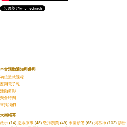
本會活動通知與參與
初信造就課程
歷期電子報
活動剪影
聚會時間
來找我們
大衛帳幕
啟示
(14)
恩賜服事
(48)
敬拜讚美
(49)
末世預備
(68)
渴慕神
(102)
禱告