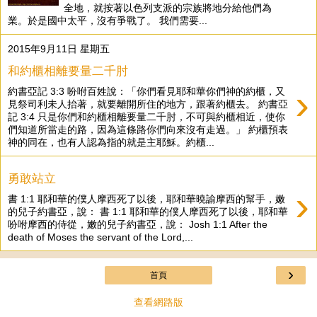
全地，就按著以色列支派的宗族將地分給他們為
業。於是國中太平，沒有爭戰了。 我們需要...
2015年9月11日 星期五
和約櫃相離要量二千肘
›
約書亞記 3:3 吩咐百姓說：「你們看見耶和華你們神的約櫃，又
見祭司利未人抬著，就要離開所住的地方，跟著約櫃去。 約書亞
記 3:4 只是你們和約櫃相離要量二千肘，不可與約櫃相近，使你
們知道所當走的路，因為這條路你們向來沒有走過。」 約櫃預表
神的同在，也有人認為指的就是主耶穌。約櫃...
勇敢站立
›
書 1:1 耶和華的僕人摩西死了以後，耶和華曉諭摩西的幫手，嫩
的兒子約書亞，說： 書 1:1 耶和華的僕人摩西死了以後，耶和華
吩咐摩西的侍從，嫩的兒子約書亞，說： Josh 1:1 After the
death of Moses the servant of the Lord,...
›
首頁
查看網路版