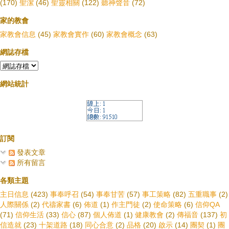
(170)
聖潔
(46)
聖靈相關
(122)
聽神聲音
(72)
家的教會
家教會信息
(45)
家教會實作
(60)
家教會概念
(63)
網誌存檔
網站統計
訂閱
發表文章
所有留言
各類主題
主日信息
(423)
事奉呼召
(54)
事奉甘苦
(57)
事工策略
(82)
五重職事
(2)
人際關係
(2)
代禱家書
(6)
佈道
(1)
作主門徒
(2)
使命策略
(6)
信仰QA
(71)
信仰生活
(33)
信心
(87)
個人佈道
(1)
健康教會
(2)
傳福音
(137)
初
信造就
(23)
十架道路
(18)
同心合意
(2)
品格
(20)
啟示
(14)
團契
(1)
團