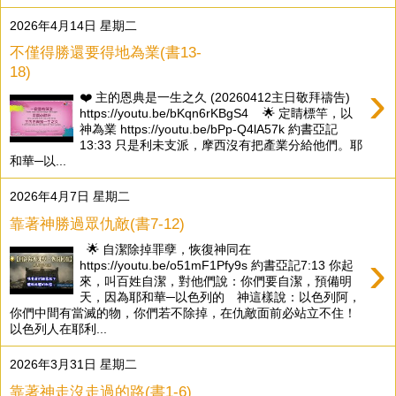
2026年4月14日 星期二
不僅得勝還要得地為業(書13-
18)
›
❤️ 主的恩典是一生之久 (20260412主日敬拜禱告)
https://youtu.be/bKqn6rKBgS4 🌟 定睛標竿，以
神為業 https://youtu.be/bPp-Q4lA57k 約書亞記
13:33 只是利未支派，摩西沒有把產業分給他們。耶
和華─以...
2026年4月7日 星期二
靠著神勝過眾仇敵(書7-12)
🌟 自潔除掉罪孽，恢復神同在
›
https://youtu.be/o51mF1Pfy9s 約書亞記7:13 你起
來，叫百姓自潔，對他們說：你們要自潔，預備明
天，因為耶和華─以色列的 神這樣說：以色列阿，
你們中間有當滅的物，你們若不除掉，在仇敵面前必站立不住！
以色列人在耶利...
2026年3月31日 星期二
靠著神走沒走過的路(書1-6)