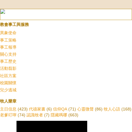
教會事工與服務
異象使命
事工策略
事工報導
關心支持
事工歷史
活動翦影
社區方案
校園關懷
兒少逃城
牧人樂章
主日信息
(423)
代禱家書
(6)
信仰QA
(71)
心靈微聲
(86)
牧人心語
(168)
老爹叮嚀
(74)
認識牧者
(7)
隱藏嗎哪
(663)