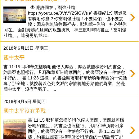
🌟 應許同在，剛強壯膽
›
https://youtu.be/0VtVY2SIGWs 約書亞紀1:9 我豈沒
有吩咐你麼？你當剛強壯膽！不要懼怕，也不要驚
惶；因為你無論往那裡去，耶和華─你的 神必與你
同在。 面對跨越約旦河的艱難挑戰，神三度叮嚀約書亞「當剛強
壯膽」。這份勇氣並非...
2018年6月13日 星期三
國中太平
›
書 11:15 耶和華怎樣吩咐他僕人摩西，摩西就照樣吩咐約書亞，
約書亞也照樣行。凡耶和華所吩咐摩西的，約書亞沒有一件懈怠
不行的。 書 11:23 這樣，約書亞照著耶和華所吩咐摩西的一切話
奪了那全地，就按著以色列支派的宗族將地分給他們為業。於是
國中太平，沒有爭戰了。 ...
2018年4月5日 星期四
國中太平沒有爭戰
書 11:15 耶和華怎樣吩咐他僕人摩西，摩西就照樣
›
吩咐約書亞，約書亞也照樣行。凡耶和華所吩咐摩
西的，約書亞沒有一件懈怠不行的。 書 11:23 這
樣，約書亞照著耶和華所吩咐摩西的一切話奪了那