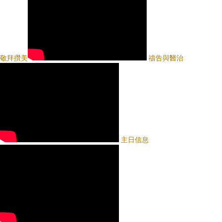
敬拜攢美
禱告與醫治
主日信息