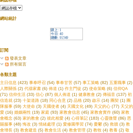
網誌存檔
網站統計
訂閱
發表文章
所有留言
各類主題
主日信息
(423)
事奉呼召
(54)
事奉甘苦
(57)
事工策略
(82)
五重職事
(2)
人際關係
(2)
代禱家書
(6)
佈道
(1)
作主門徒
(2)
使命策略
(6)
信仰QA
(71)
信仰生活
(33)
信心
(87)
個人佈道
(1)
健康教會
(2)
傳福音
(137)
初
信造就
(23)
十架道路
(18)
同心合意
(2)
品格
(20)
啟示
(14)
團契
(1)
團
隊服事
(59)
大使命
(3)
天國使者
(4)
天國文化
(49)
天父的心
(77)
天父的
愛
(16)
婚姻兩性
(19)
家庭
(93)
家教會信息
(45)
家教會實作
(60)
家教
會概念
(63)
家的教會
(2)
彼此相愛
(4)
心得筆記
(183)
心靈微聲
(86)
恩
賜服事
(48)
悔改
(3)
情緒處理
(1)
愛修園學習
(74)
憂鬱
(5)
救贖
(3)
教
會增長
(3)
教會建造
(5)
教會生活
(4)
教會管理
(2)
教牧
(4)
教養
(2)
敬