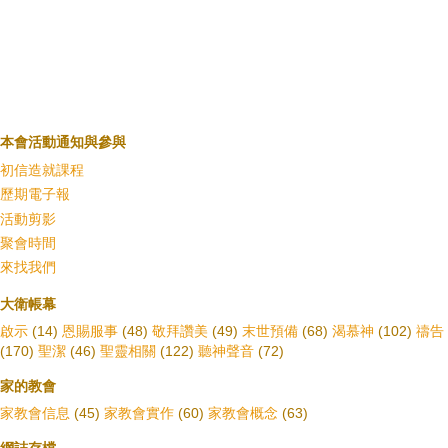
本會活動通知與參與
初信造就課程
歷期電子報
活動剪影
聚會時間
來找我們
大衛帳幕
啟示
(14)
恩賜服事
(48)
敬拜讚美
(49)
末世預備
(68)
渴慕神
(102)
禱告
(170)
聖潔
(46)
聖靈相關
(122)
聽神聲音
(72)
家的教會
家教會信息
(45)
家教會實作
(60)
家教會概念
(63)