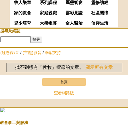
牧人樂章
系列課程
屬靈饗宴
靈修讀經
家的教會
家庭親職
雲彩見證
社區關懷
兒少培育
大衛帳幕
全人醫治
信仰生活
搜尋此網誌
(經卷)影音
/
(主題)影音
/
奉獻支持
找不到標有「教牧」
標籤的文章。
顯示所有文章
首頁
查看網路版
教會事工與服務