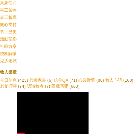
異象使命
事工策略
事工報導
關心支持
事工歷史
活動翦影
社區方案
校園關懷
兒少逃城
牧人樂章
主日信息
(423)
代禱家書
(6)
信仰QA
(71)
心靈微聲
(86)
牧人心語
(168)
老爹叮嚀
(74)
認識牧者
(7)
隱藏嗎哪
(663)