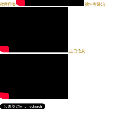
敬拜攢美
禱告與醫治
主日信息