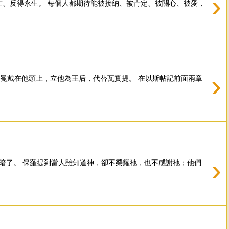
›
的、不至滅亡、反得永生。 每個人都期待能被接納、被肯定、被關心、被愛，
›
就把王后的冠冕戴在他頭上，立他為王后，代替瓦實提。 在以斯帖記前面兩章
›
昏暗了。 保羅提到當人雖知道神，卻不榮耀祂，也不感謝祂；他們