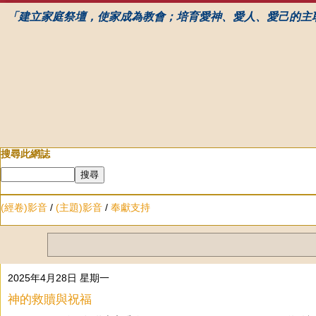
「建立家庭祭壇，使家成為教會；培育愛神、愛人、愛己的主
搜尋此網誌
(經卷)影音
/
(主題)影音
/
奉獻支持
2025年4月28日 星期一
神的救贖與祝福