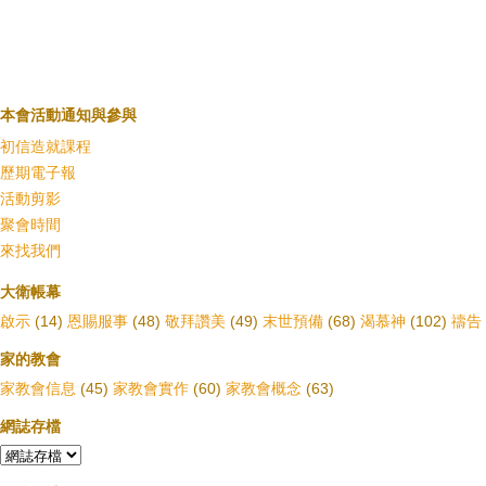
本會活動通知與參與
初信造就課程
歷期電子報
活動剪影
聚會時間
來找我們
大衛帳幕
啟示
(14)
恩賜服事
(48)
敬拜讚美
(49)
末世預備
(68)
渴慕神
(102)
禱告
家的教會
家教會信息
(45)
家教會實作
(60)
家教會概念
(63)
網誌存檔