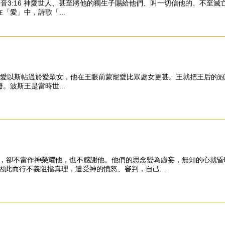
5EkXAQ 約翰福音3:16 神愛世人、甚至將他的獨生子賜給他們、叫一切信他
愛」中，詩歌「...
FKrm8 斯2:17 王愛以斯帖過於愛眾女，他在王眼前蒙寵愛比眾處女更甚。王
波斯王是當時世...
知道神，卻不當作神榮耀他，也不感謝他。他們的思念變為虛妄，無知的心就
此而行不義阻擋真理，遭受神的憤怒、審判，自己...