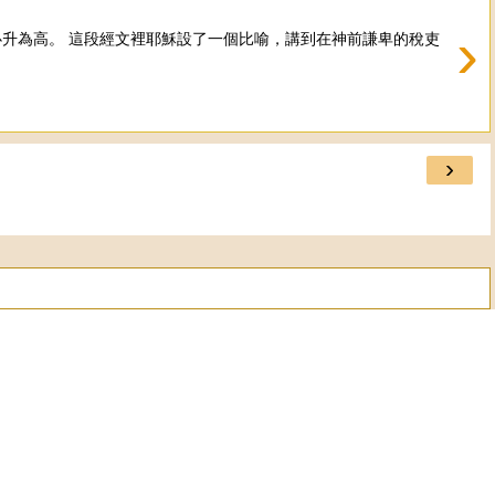
›
的，必升為高。 這段經文裡耶穌設了一個比喻，講到在神前謙卑的稅吏
›