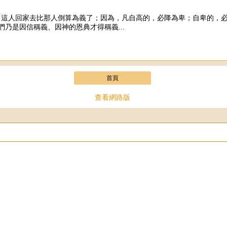
我告訴你們，這人回家去比那人倒算為義了；因為，凡自高的，必降為卑；自卑
乃是因信稱義、因神的恩典才得稱義...
首頁
查看網路版