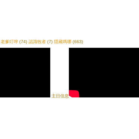
老爹叮嚀
(74)
認識牧者
(7)
隱藏嗎哪
(663)
主日信息