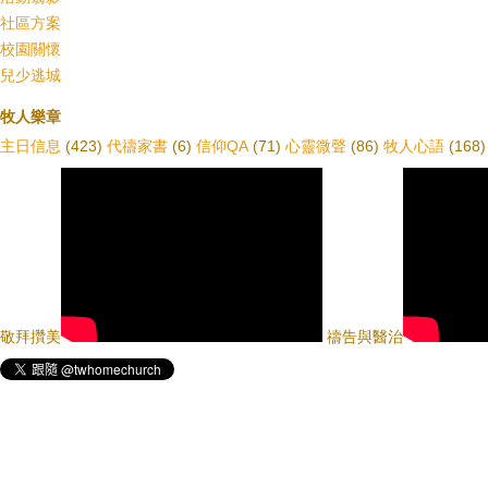
社區方案
校園關懷
兒少逃城
牧人樂章
主日信息
(423)
代禱家書
(6)
信仰QA
(71)
心靈微聲
(86)
牧人心語
(168)
敬拜攢美
禱告與醫治