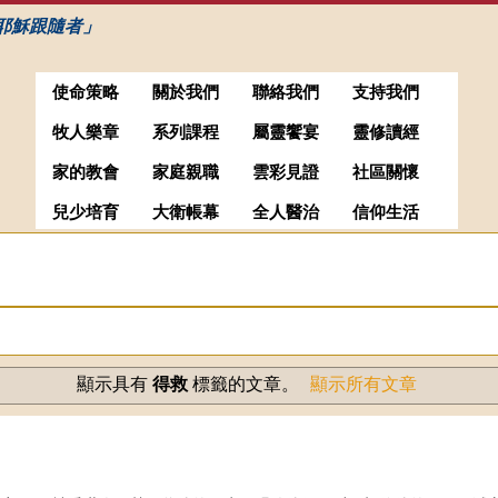
耶穌跟隨者」
使命策略
關於我們
聯絡我們
支持我們
牧人樂章
系列課程
屬靈饗宴
靈修讀經
家的教會
家庭親職
雲彩見證
社區關懷
兒少培育
大衛帳幕
全人醫治
信仰生活
顯示具有
得救
標籤的文章。
顯示所有文章