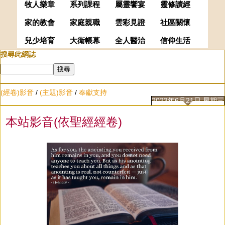
牧人樂章
系列課程
屬靈饗宴
靈修讀經
家的教會
家庭親職
雲彩見證
社區關懷
兒少培育
大衛帳幕
全人醫治
信仰生活
搜尋此網誌
(經卷)影音
/
(主題)影音
/
奉獻支持
2023年6月21日 星期三
本站影音(依聖經經卷)