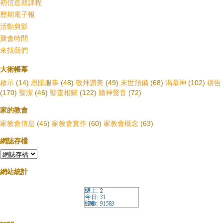
初信造就課程
歷期電子報
活動剪影
聚會時間
來找我們
大衛帳幕
啟示
(14)
恩賜服事
(48)
敬拜讚美
(49)
末世預備
(68)
渴慕神
(102)
禱告
(170)
聖潔
(46)
聖靈相關
(122)
聽神聲音
(72)
家的教會
家教會信息
(45)
家教會實作
(60)
家教會概念
(63)
網誌存檔
網站統計