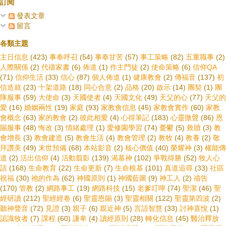
訂閱
發表文章
留言
各類主題
主日信息
(423)
事奉呼召
(54)
事奉甘苦
(57)
事工策略
(82)
五重職事
(2)
人際關係
(2)
代禱家書
(6)
佈道
(1)
作主門徒
(2)
使命策略
(6)
信仰QA
(71)
信仰生活
(33)
信心
(87)
個人佈道
(1)
健康教會
(2)
傳福音
(137)
初
信造就
(23)
十架道路
(18)
同心合意
(2)
品格
(20)
啟示
(14)
團契
(1)
團
隊服事
(59)
大使命
(3)
天國使者
(4)
天國文化
(49)
天父的心
(77)
天父的
愛
(16)
婚姻兩性
(19)
家庭
(93)
家教會信息
(45)
家教會實作
(60)
家教
會概念
(63)
家的教會
(2)
彼此相愛
(4)
心得筆記
(183)
心靈微聲
(86)
恩
賜服事
(48)
悔改
(3)
情緒處理
(1)
愛修園學習
(74)
憂鬱
(5)
救贖
(3)
教
會增長
(3)
教會建造
(5)
教會生活
(4)
教會管理
(2)
教牧
(4)
教養
(2)
敬
拜讚美
(49)
末世預備
(68)
本站影音
(2)
核心價值
(40)
榮耀神
(3)
權能傳
道
(2)
活出信仰
(4)
活動翦影
(139)
渴慕神
(102)
爭戰得勝
(52)
牧人心
語
(168)
生命教育
(22)
生命更新
(7)
生命根基
(101)
真道追尋
(33)
社區
祝福
(30)
祂的作為
(62)
神國原則
(1)
神國藍圖
(9)
神工人
(2)
禱告
(170)
管教
(2)
網路事工
(19)
網路科技
(15)
老爹叮嚀
(74)
聖潔
(46)
聖
經研讀
(212)
聖經經卷
(6)
聖靈恩賜
(3)
聖靈相關
(122)
聖靈第四波
(2)
聽神聲音
(72)
見證
(3)
親子
(6)
親近神
(5)
言語智慧
(33)
討神喜悅
(1)
認識牧者
(7)
課程
(60)
謙卑
(4)
讀經原則
(28)
轉化信息
(45)
醫治釋放