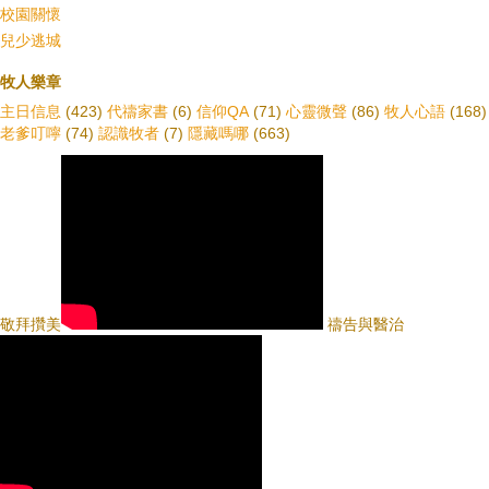
校園關懷
兒少逃城
牧人樂章
主日信息
(423)
代禱家書
(6)
信仰QA
(71)
心靈微聲
(86)
牧人心語
(168)
老爹叮嚀
(74)
認識牧者
(7)
隱藏嗎哪
(663)
敬拜攢美
禱告與醫治