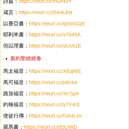
詩篇：
https://reurl.cc/mDr49Y
箴言：
https://reurl.cc/DA4L6N
以賽亞書：
https://reurl.cc/qVmGQ0
耶利米書：
https://reurl.cc/v7045A
但以理書：
https://reurl.cc/yLnA1E
新約聖經經卷
馬太福音：
https://reurl.cc/XEqNlE
馬可福音：
https://reurl.cc/p6r4xl
路加福音：
https://reurl.cc/3x7pjX
約翰福音：
https://reurl.cc/y7Y4rE
使徒行傳：
https://reurl.cc/GA4Lxv
羅馬書：
https://reurl.cc/dDLlWD