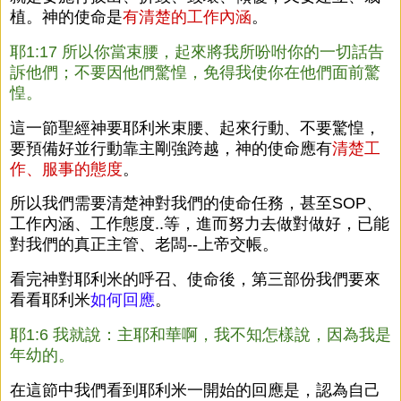
植。神的使命是
有清楚的工作內涵
。
耶1:17 所以你當束腰，起來將我所吩咐你的一切話告
訴他們；不要因他們驚惶，免得我使你在他們面前驚
惶。
這一節聖經神要耶利米束腰、起來行動、不要驚惶，
要預備好並行動靠主剛強跨越，神的使命應有
清楚工
作、服事的態度
。
所以我們需要清楚神對我們的使命任務，甚至SOP、
工作內涵、工作態度..等，進而努力去做對做好，已能
對我們的真正主管、老闆--上帝交帳。
看完神對耶利米的呼召、使命後，第三部份我們要來
看看耶利米
如何回應
。
耶1:6 我就說：主耶和華啊，我不知怎樣說，因為我是
年幼的。
在這節中我們看到耶利米一開始的回應是，認為自己