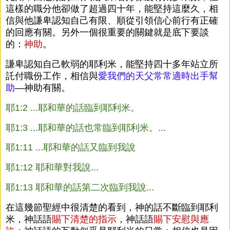
這樣的職分他卻做了超過四十年，能堅持這麼久，相
信與他謙卑認知自己有限、順從引領信心前行有正確
的回應有關。另外一個很重要的關鍵就是底下要談
的：
神助
。
謙卑認知自己軟弱的耶利米，能堅持四十多年站立所
託付職份工作，相信與
愛我們的天父常常適時出手幫
助
—神助有關。
耶1:2 ...耶和華的話臨到耶利米。
耶1:3 ...耶和華的話也常臨到耶利米。...
耶1:11 ...耶和華的話又臨到我說
耶1:12 耶和華對我說...
耶1:13 耶和華的話第二次臨到我說...
在這幾節聖經中很清楚的看到，神的話不斷臨到耶利
米，神話語
賜下清楚的指示
，神話語
賜下安慰與應