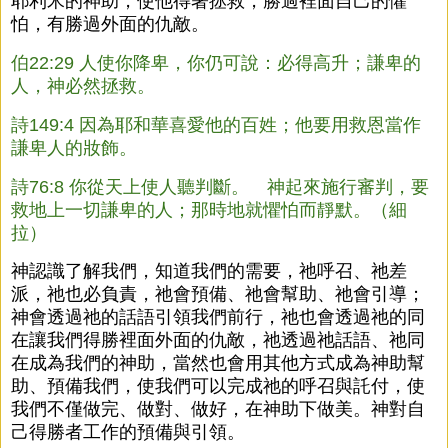
耶利米的神助，使他得著拯救，勝過裡面自己的懼
怕，有勝過外面的仇敵。
伯22:29 人使你降卑，你仍可說：必得高升；謙卑的
人，神必然拯救。
詩149:4 因為耶和華喜愛他的百姓；他要用救恩當作
謙卑人的妝飾。
詩76:8 你從天上使人聽判斷。 神起來施行審判，要
救地上一切謙卑的人；那時地就懼怕而靜默。（細
拉）
神認識了解我們，知道我們的需要，祂呼召、祂差
派，祂也必負責，祂會預備、祂會幫助、祂會引導；
神會透過祂的話語引領我們前行，祂也會透過祂的同
在讓我們得勝裡面外面的仇敵，祂透過祂話語、祂同
在成為我們的神助，當然也會用其他方式成為神助幫
助、預備我們，使我們可以完成祂的呼召與託付，使
我們不僅做完、做對、做好，在神助下做美。神對自
己得勝者工作的預備與引領。