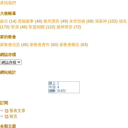
來找我們
大衛帳幕
啟示
(14)
恩賜服事
(48)
敬拜讚美
(49)
末世預備
(68)
渴慕神
(102)
禱告
(170)
聖潔
(46)
聖靈相關
(122)
聽神聲音
(72)
家的教會
家教會信息
(45)
家教會實作
(60)
家教會概念
(63)
網誌存檔
網站統計
訂閱
發表文章
留言
各類主題