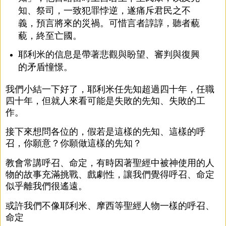
知、祭司，一致犯罪悖逆，遂痛斥君民之不
義，預言將來的災禍。可惜言者諄諄，聽者藐
藐，終至亡國。
耶利米的信息是帶著悲觀與盼望、審判與復興
的矛盾憧憬。
我們小結一下好了，耶利米任先知超過四十年，任職
四十年，但就人來看可能是失敗的先知、失敗的工
作。
接下來想問各位的，假若是這樣的先知、這樣的呼
召，你願意？你願做這樣的先知？
教會常講呼召、命定，有時因著聖經中被神使用的人
物的故事充滿挑戰、戲劇性，讓我們覺得呼召、命定
似乎離我們很遙遠。
或許我們不像耶利米、摩西等聖經人物一樣的呼召、
命定