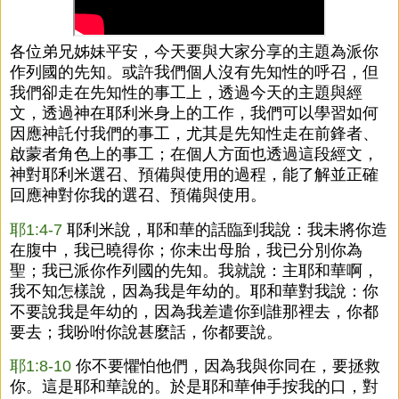
各位弟兄姊妹平安，今天要與大家分享的主題為派你
作列國的先知。或許我們個人沒有先知性的呼召，但
我們卻走在先知性的事工上，透過今天的主題與經
文，透過神在耶利米身上的工作，我們可以學習如何
因應神託付我們的事工，尤其是先知性走在前鋒者、
啟蒙者角色上的事工；在個人方面也透過這段經文，
神對耶利米選召、預備與使用的過程，能了解並正確
回應神對你我的選召、預備與使用。
耶1:4-7
耶利米說，耶和華的話臨到我說：我未將你造
在腹中，我已曉得你；你未出母胎，我已分別你為
聖；我已派你作列國的先知。我就說：主耶和華啊，
我不知怎樣說，因為我是年幼的。耶和華對我說：你
不要說我是年幼的，因為我差遣你到誰那裡去，你都
要去；我吩咐你說甚麼話，你都要說。
耶1:8-10
你不要懼怕他們，因為我與你同在，要拯救
你。這是耶和華說的。於是耶和華伸手按我的口，對