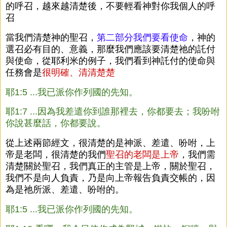
的呼召，越來越清楚後，不要輕看神對你我個人的呼
召
當我們清楚神的聖召，
第二部分我們要看使命
，神的
選召必有目的、意義，那麼我們應該要清楚祂的託付
與使命，從耶利米的例子，我們看到神託付的使命與
任務會是
很明確、清清楚楚
耶1:5 ...我已派你作列國的先知。
耶1:7 ...因為我差遣你到誰那裡去，你都要去；我吩咐
你說甚麼話，你都要說。
從上述兩節經文，很清楚的是神派、差遣、吩咐，上
帝是老闆，很清楚的我們
聖召的老闆是上帝
，我們需
清楚關於聖召，我們真正的主管是上帝，關於聖召，
我們不是向人負責，乃是向上帝報告負責交帳的，因
為是祂所派、差遣、吩咐的。
耶1:5 ...我已派你作列國的先知。