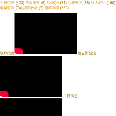
主日信息
(423)
代禱家書
(6)
信仰QA
(71)
心靈微聲
(85)
牧人心語
(168)
老爹叮嚀
(74)
認識牧者
(7)
隱藏嗎哪
(662)
敬拜攢美
禱告與醫治
主日信息