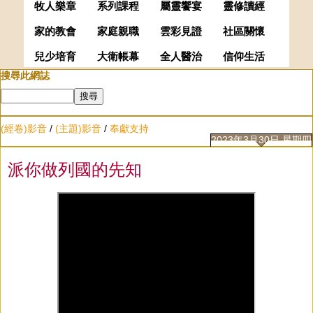
牧人樂章
系列課程
屬靈饗宴
靈修讀經
家的教會
家庭親職
雲彩見證
社區關懷
兒少培育
大衛帳幕
全人醫治
信仰生活
搜尋此網誌
(經卷)影音
/
(主題)影音
/
奉獻支持
2023年3月30日 星期四
派你做列國的先知