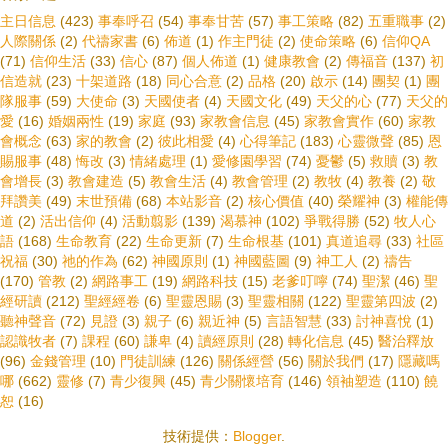
主日信息
(423)
事奉呼召
(54)
事奉甘苦
(57)
事工策略
(82)
五重職事
(2)
人際關係
(2)
代禱家書
(6)
佈道
(1)
作主門徒
(2)
使命策略
(6)
信仰QA
(71)
信仰生活
(33)
信心
(87)
個人佈道
(1)
健康教會
(2)
傳福音
(137)
初
信造就
(23)
十架道路
(18)
同心合意
(2)
品格
(20)
啟示
(14)
團契
(1)
團
隊服事
(59)
大使命
(3)
天國使者
(4)
天國文化
(49)
天父的心
(77)
天父的
愛
(16)
婚姻兩性
(19)
家庭
(93)
家教會信息
(45)
家教會實作
(60)
家教
會概念
(63)
家的教會
(2)
彼此相愛
(4)
心得筆記
(183)
心靈微聲
(85)
恩
賜服事
(48)
悔改
(3)
情緒處理
(1)
愛修園學習
(74)
憂鬱
(5)
救贖
(3)
教
會增長
(3)
教會建造
(5)
教會生活
(4)
教會管理
(2)
教牧
(4)
教養
(2)
敬
拜讚美
(49)
末世預備
(68)
本站影音
(2)
核心價值
(40)
榮耀神
(3)
權能傳
道
(2)
活出信仰
(4)
活動翦影
(139)
渴慕神
(102)
爭戰得勝
(52)
牧人心
語
(168)
生命教育
(22)
生命更新
(7)
生命根基
(101)
真道追尋
(33)
社區
祝福
(30)
祂的作為
(62)
神國原則
(1)
神國藍圖
(9)
神工人
(2)
禱告
(170)
管教
(2)
網路事工
(19)
網路科技
(15)
老爹叮嚀
(74)
聖潔
(46)
聖
經研讀
(212)
聖經經卷
(6)
聖靈恩賜
(3)
聖靈相關
(122)
聖靈第四波
(2)
聽神聲音
(72)
見證
(3)
親子
(6)
親近神
(5)
言語智慧
(33)
討神喜悅
(1)
認識牧者
(7)
課程
(60)
謙卑
(4)
讀經原則
(28)
轉化信息
(45)
醫治釋放
(96)
金錢管理
(10)
門徒訓練
(126)
關係經營
(56)
關於我們
(17)
隱藏嗎
哪
(662)
靈修
(7)
青少復興
(45)
青少關懷培育
(146)
領袖塑造
(110)
饒
恕
(16)
技術提供：
Blogger
.