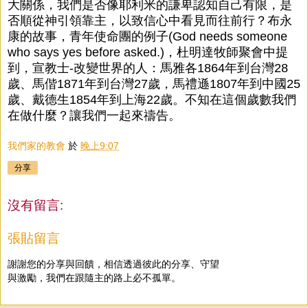
大關係，我們是否像耶利米的謙卑認知自己有限，是
否順從神引領靠主，以致信心中看見而往前行？布永
康的故事，青年使命團的例子(God needs someone
who says yes before asked.)，杜明達牧師聚會中提
到，宣教士-改變世界的人：馬雅各1864年到台灣28
歲、馬偕1871年到台灣27歲，馬禮遜1807年到中國25
歲、戴德生1854年到上海22歲。不知在這個歲數我們
在做什麼？讓我們一起來禱告。
我們家的教會
於
晚上9:07
分享
沒有留言:
張貼留言
謝謝您的分享與回饋，相信透過彼此的分享、守望
與激勵，我們在跟隨主的路上必不孤單。