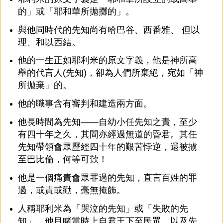
的」或「耶和華所拋擲的」。
與他同時代的先知尚有哈巴谷、西番雅、 但以
理、和以西結。
他的一生正如耶利米的原文字義，他是神所高
舉的代言人(先知)，卻為人們所棄絕，宛如「神
所拋棄」的。
他的職事含有審判和建造兩方面。
他長時間為先知——自幼小任先知之責，至少
有四十年之久，其間亦經過無道的昏君。其任
先知帶領會眾歷經四十年的艱苦悖逆，還被擄
至巴比倫，何等可歎！
他是一個痛責會眾罪過的先知，直言百姓的罪
過，或責或勸，毫無掩飾。
人稱耶利米為「哭泣的先知」或「失敗的先
知」，他目睹當時上自君王下至民眾，以及先