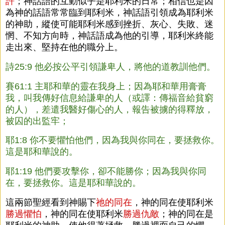
許
；神話語的互動似乎是耶利米的日常；相信也是因
為神的話語常常臨到耶利米，神話語引領成為耶利米
的神助，縱使可能耶利米感到挫折、灰心、失敗、迷
惘、不知方向時，神話語成為他的引導，耶利米終能
走出來、堅持在他的職分上。
詩25:9 他必按公平引領謙卑人，將他的道教訓他們。
賽61:1 主耶和華的靈在我身上；因為耶和華用膏膏
我，叫我傳好信息給謙卑的人（或譯：傳福音給貧窮
的人），差遣我醫好傷心的人，報告被擄的得釋放，
被囚的出監牢；
耶1:8 你不要懼怕他們，因為我與你同在，要拯救你。
這是耶和華說的。
耶1:19 他們要攻擊你，卻不能勝你；因為我與你同
在，要拯救你。這是耶和華說的。
這兩節聖經看到神賜下
祂的同在
，神的同在使耶利米
勝過懼怕
，神的同在使耶利米
勝過仇敵
；神的同在是