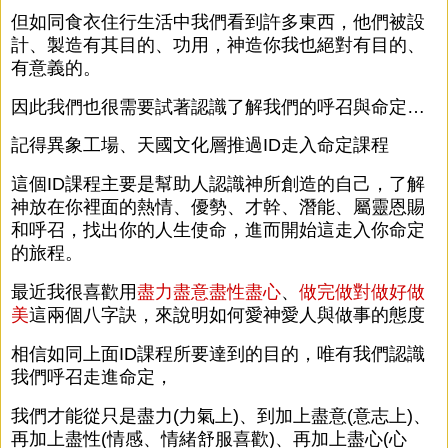
但如同食衣住行生活中我們看到許多東西，他們被設
計、製造有其目的、功用，神造你我也絕對有目的、
有意義的。
因此我們也很需要試著認識了解我們的呼召與命定…
記得異象工場、天國文化層推過ID走入命定課程
這個ID課程主要是幫助人認識神所創造的自己，了解
神放在你裡面的熱情、優勢、才幹、潛能、屬靈恩賜
和呼召，找出你的人生使命，進而開始這走入你命定
的旅程。
最近我很喜歡用
盡力盡意盡性盡心
、
做完做對做好做
美
這兩個八字訣，來說明如何愛神愛人與做事的態度
相信如同上面ID課程所要達到的目的，唯有我們認識
我們呼召走進命定，
我們才能從只是盡力(力氣上)、到加上盡意(意志上)、
再加上盡性(情感、情緒舒服喜歡)、再加上盡心(心