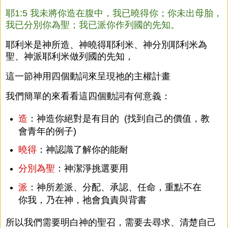
耶1:5 我未將你造在腹中，我已曉得你；你未出母胎，
我已分別你為聖；我已派你作列國的先知。
耶利米是神所造、神曉得耶利米、神分別耶利米為
聖、神派耶利米做列國的先知，
這一節神用四個動詞來呈現祂的主權計畫
我們簡單的來看看這四個動詞有何意義：
造
：神造你絕對是有目的 (找到自己的價值，教
會青年的例子)
曉得
：神認識了解你的能耐
分別為聖
：神潔淨挑選要用
派
：神所差派、分配、承認、任命，重點不在
你我，乃在神，祂會負責與背書
所以我們需要明白神的聖召，需要去尋求、清楚自己