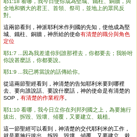
耶1:18 看哪，我今日使你成為堅城、鐵柱、銅牆，與
全地和猶大的君王、首領、祭司，並地上的眾民反
對。
這兩節看到，神派耶利米作列國的先知，使他成為堅
城、鐵柱、銅牆，神所給的使命
有清楚的職分與角色
定位
耶1:7 ...因為我差遣你到誰那裡去，你都要去；我吩咐
你說甚麼話，你都要說。
耶1:9 ...我已將當說的話傳給你。
從這兩節聖經看到，神清楚的告知耶利米要到哪裡
去、要向誰說話、要說什麼話，神的使命是有清楚的
SOP，
有清楚的作業程序
。
耶1:10 看哪，我今日立你在列邦列國之上，為要施行
拔出、拆毀、毀壞、傾覆，又要建立、栽植。
這一節聖經可以看到，神清楚的交代耶利米的工作，
就是要施行拔出、拆毀、毀壞、傾覆，又要建立、栽