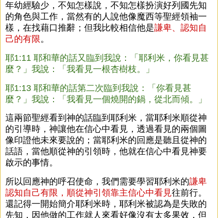
年幼經驗少，不知怎樣說，不知怎樣扮演好列國先知
的角色與工作，當然有的人說他像魔西等聖經領袖一
樣，在找藉口推辭；但我比較相信他是
謙卑、認知自
己的有限
。
耶1:11 耶和華的話又臨到我說：「耶利米，你看見甚
麼？」我說：「我看見一根杏樹枝。」
耶1:13 耶和華的話第二次臨到我說：「你看見甚
麼？」我說：「我看見一個燒開的鍋，從北而傾。」
這兩節聖經看到神的話臨到耶利米，當耶利米順從神
的引導時，神讓他在信心中看見，透過看見的兩個圖
像印證他未來要說的；當耶利米的回應是聽且從神的
話語，當他順從神的引領時，他就在信心中看見神要
啟示的事情。
所以回應神的呼召使命，我們需要學習耶利米的
謙卑
認知自己有限，順從神引領靠主信心中看見
往前行。
還記得一開始簡介耶利米時，耶利米被認為是失敗的
先知，因他做的工作就人來看好像沒有太多果效，但