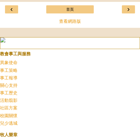
‹
›
首頁
查看網路版
教會事工與服務
異象使命
事工策略
事工報導
關心支持
事工歷史
活動翦影
社區方案
校園關懷
兒少逃城
牧人樂章