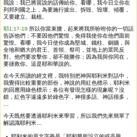
我說：我已將當說的話傳給你。看哪，我今日立你在
列邦列國之上，為要施行拔出、拆毀、毀壞、傾覆，
又要建立、栽植。
耶1:17-19
所以你當束腰，起來將我所吩咐你的一切話
告訴他們；不要因他們驚惶，免得我使你在他們面前
驚惶。看哪，我今日使你成為堅城、鐵柱、銅牆，與
全地和猶大的君王、首領、祭司，並地上的眾民反
對。他們要攻擊你，卻不能勝你；因為我與你同在，
要拯救你。這是耶和華說的。
在今天所讀的經文裡，我特別把神與耶利米對話中，
我覺得比較重要的部份，神說的用紅色標示，耶利米
的回應用綠色標示；各位有發現怎樣的現象呢？沒
錯，紅色字遠遠多於綠色字，神很多話、神話很多，
…
今天既然要透過耶利米來學習，所以我們先來簡單了
解認識耶利米…
耶利米的原文字義是「耶和華所設立的或高舉