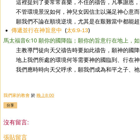
這裡提到了要常常喜樂，不住的禱告，凡事謝恩，
不管環境景況如何，神兒女因信主以滿足神心意而
願我們不論在順境逆境，尤其是在艱難當中都能超
傳遞並行在神旨意中
  (
)
太6:9-13
馬太福音6:10 願你的國降臨；願你的旨意行在地上，
主教導門徒向天父禱告時要如此禱告，願神的國降
地上我們所處的環境何等需要神的國臨到、行在神
我們應時時向天父呼求，願我們成為和平之子、祂
我們家的教會
於
晚上8:00
分享
沒有留言:
張貼留言