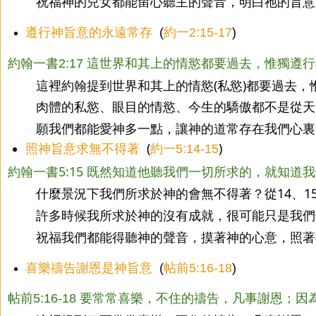
祝福神的兒女都能留心聽主的聲音，明白祂的旨意
遵行神旨意的永遠常存
  (
約一2:15-17
)
約翰一書2:17 這世界和其上的情慾都要過去，惟獨遵
這裡約翰提到世界和其上的情慾(私慾)都要過去
肉體的私慾、眼目的情慾、今生的驕傲都不是從天
願我們都能愛神多一點，讓神的道常存在我們心裏
照神旨意求無不得著
  (
)
約一5:14-15
約翰一書5:15 既然知道他聽我們一切所求的，就知道
什麼景況下我們所求於神的會無不得著？從14、
許多時候我所求於神的沒有成就，很可能只是我們
祝福我們都能得聽神的聲音，摸著神的心意，照著
喜樂禱告謝恩是神旨意
  (
帖前5:16-18
)
帖前5:16-18 要常常喜樂，不住的禱告，凡事謝恩