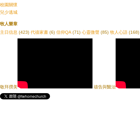
校園關懷
兒少逃城
牧人樂章
主日信息
(423)
代禱家書
(6)
信仰QA
(71)
心靈微聲
(85)
牧人心語
(168)
敬拜攢美
禱告與醫治