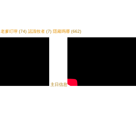
老爹叮嚀
(74)
認識牧者
(7)
隱藏嗎哪
(662)
主日信息