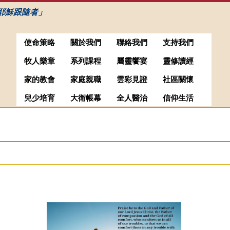
耶穌跟隨者」
使命策略
關於我們
聯絡我們
支持我們
牧人樂章
系列課程
屬靈饗宴
靈修讀經
家的教會
家庭親職
雲彩見證
社區關懷
兒少培育
大衛帳幕
全人醫治
信仰生活