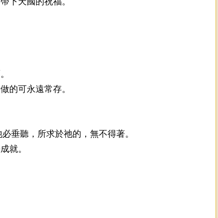
遭帶下天國的祝福。
面。
所做的可永遠常存。
祂必垂聽，所求於祂的，無不得著。
去成就。