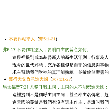
不要作糊塗人
  (
弗5:1-21
)
弗5:17 不要作糊塗人，要明白主的旨意如何。
這段裡提到成為基督新人的新生活守則，行事為人
現今的世代邪惡，充斥各樣似是而非的信息與事物
求主幫助我們對祂的真理能熟練，並敏銳於聖靈的
遵行天父旨意進天國
  (
)
太7:21-27
馬太福音7:21 凡稱呼我主阿，主阿的人不能都進天
這裡提到不是稱呼主阿主阿，甚至奉主名傳道、趕
進天國的關鍵是我們有沒有讓主作主，是誰叫我們