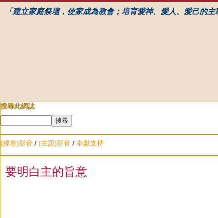
「建立家庭祭壇，使家成為教會；培育愛神、愛人、愛己的主
搜尋此網誌
(經卷)影音
/
(主題)影音
/
奉獻支持
要明白主的旨意