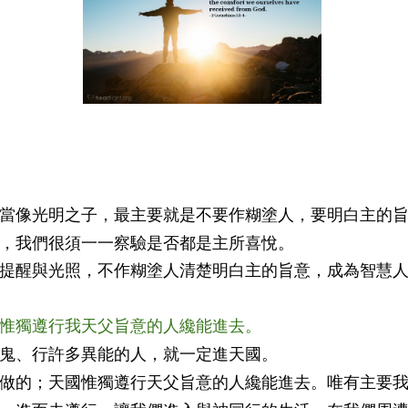
當像光明之子，最主要就是不要作糊塗人，要明白主的
，我們很須一一察驗是否都是主所喜悅。
提醒與光照，不作糊塗人清楚明白主的旨意，成為智慧
國；惟獨遵行我天父旨意的人纔能進去。
鬼、行許多異能的人，就一定進天國。
做的；天國惟獨遵行天父旨意的人纔能進去。唯有主要