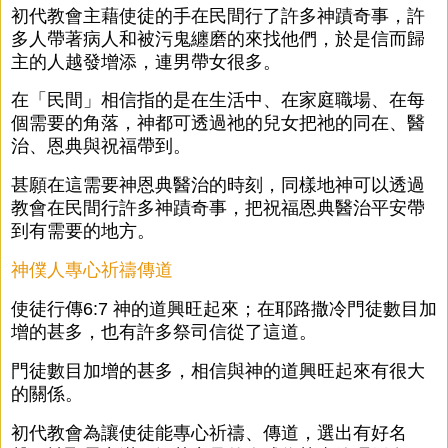
初代教會主藉使徒的手在民間行了許多神蹟奇事，許
多人帶著病人和被污鬼纏磨的來找他們，於是信而歸
主的人越發增添，連男帶女很多。
在「民間」相信指的是在生活中、在家庭職場、在每
個需要的角落，神都可透過祂的兒女把祂的同在、醫
治、恩典與祝福帶到。
甚願在這需要神恩典醫治的時刻，同樣地神可以透過
教會在民間行許多神蹟奇事，把祝福恩典醫治平安帶
到有需要的地方。
神僕人專心祈禱傳道
使徒行傳6:7 神的道興旺起來；在耶路撒冷門徒數目加
增的甚多，也有許多祭司信從了這道。
門徒數目加增的甚多，相信與神的道興旺起來有很大
的關係。
初代教會為讓使徒能專心祈禱、傳道，選出有好名