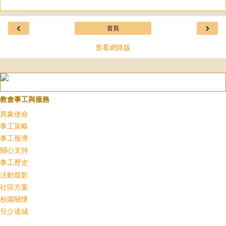
‹
›
首頁
查看網路版
教會事工與服務
異象使命
事工策略
事工報導
關心支持
事工歷史
活動翦影
社區方案
校園關懷
兒少逃城