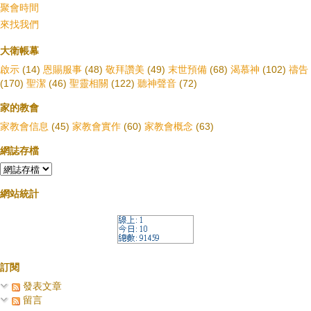
聚會時間
來找我們
大衛帳幕
啟示
(14)
恩賜服事
(48)
敬拜讚美
(49)
末世預備
(68)
渴慕神
(102)
禱告
(170)
聖潔
(46)
聖靈相關
(122)
聽神聲音
(72)
家的教會
家教會信息
(45)
家教會實作
(60)
家教會概念
(63)
網誌存檔
網站統計
訂閱
發表文章
留言