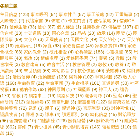
各類主題
主日信息
(423)
事奉呼召
(54)
事奉甘苦
(57)
事工策略
(82)
五重職事
(2)
人際關係
(2)
代禱家書
(6)
佈道
(1)
作主門徒
(2)
使命策略
(6)
信仰QA
(71)
信仰生活
(33)
信心
(87)
個人佈道
(1)
健康教會
(2)
傳福音
(137)
初
信造就
(23)
十架道路
(18)
同心合意
(2)
品格
(20)
啟示
(14)
團契
(1)
團
隊服事
(59)
大使命
(3)
天國使者
(4)
天國文化
(49)
天父的心
(77)
天父的
愛
(16)
婚姻兩性
(19)
家庭
(93)
家教會信息
(45)
家教會實作
(60)
家教
會概念
(63)
家的教會
(2)
彼此相愛
(4)
心得筆記
(183)
心靈微聲
(85)
恩
賜服事
(48)
悔改
(3)
情緒處理
(1)
愛修園學習
(74)
憂鬱
(5)
救贖
(3)
教
會增長
(3)
教會建造
(5)
教會生活
(4)
教會管理
(2)
教牧
(4)
教養
(2)
敬
拜讚美
(49)
末世預備
(68)
本站影音
(2)
核心價值
(40)
榮耀神
(3)
權能傳
道
(2)
活出信仰
(4)
活動翦影
(139)
渴慕神
(102)
爭戰得勝
(52)
牧人心
語
(168)
生命教育
(22)
生命更新
(7)
生命根基
(101)
真道追尋
(33)
社區
祝福
(30)
祂的作為
(62)
神國原則
(1)
神國藍圖
(9)
神工人
(2)
禱告
(170)
管教
(2)
網路事工
(19)
網路科技
(15)
老爹叮嚀
(74)
聖潔
(46)
聖
經研讀
(212)
聖經經卷
(6)
聖靈恩賜
(3)
聖靈相關
(122)
聖靈第四波
(2)
聽神聲音
(72)
見證
(3)
親子
(6)
親近神
(5)
言語智慧
(33)
討神喜悅
(1)
認識牧者
(7)
課程
(60)
謙卑
(4)
讀經原則
(28)
轉化信息
(45)
醫治釋放
(96)
金錢管理
(10)
門徒訓練
(126)
關係經營
(56)
關於我們
(17)
隱藏嗎
哪
(662)
靈修
(7)
青少復興
(45)
青少關懷培育
(146)
領袖塑造
(110)
饒
恕
(16)