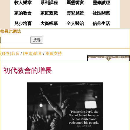
牧人樂章
系列課程
屬靈饗宴
靈修讀經
家的教會
家庭親職
雲彩見證
社區關懷
兒少培育
大衛帳幕
全人醫治
信仰生活
搜尋此網誌
(經卷)影音
/
(主題)影音
/
奉獻支持
2022年6月18日 星期六
初代教會的增長