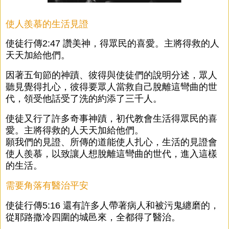
使人羨慕的生活見證
使徒行傳2:47 讚美神，得眾民的喜愛。主將得救的人
天天加給他們。
因著五旬節的神蹟、彼得與使徒們的說明分述，眾人
聽見覺得扎心，彼得要眾人當救自己脫離這彎曲的世
代，領受他話受了洗的約添了三千人。
使徒又行了許多奇事神蹟，初代教會生活得眾民的喜
愛。主將得救的人天天加給他們。
願我們的見證、所傳的道能使人扎心，生活的見證會
使人羨慕，以致讓人想脫離這彎曲的世代，進入這樣
的生活。
需要角落有醫治平安
使徒行傳5:16 還有許多人帶著病人和被污鬼纏磨的，
從耶路撒冷四圍的城邑來，全都得了醫治。