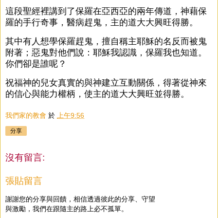
這段聖經裡講到了保羅在亞西亞的兩年傳道，神藉保
羅的手行奇事，醫病趕鬼，主的道大大興旺得勝。
其中有人想學保羅趕鬼，擅自稱主耶穌的名反而被鬼
附著；惡鬼對他們說：耶穌我認識，保羅我也知道。
你們卻是誰呢？
祝福神的兒女真實的與神建立互動關係，得著從神來
的信心與能力權柄，使主的道大大興旺並得勝。
我們家的教會
於
上午9:56
分享
沒有留言:
張貼留言
謝謝您的分享與回饋，相信透過彼此的分享、守望
與激勵，我們在跟隨主的路上必不孤單。