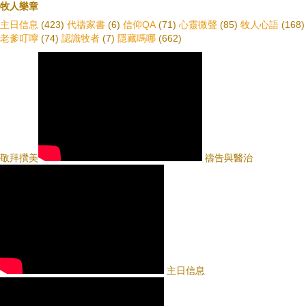
牧人樂章
主日信息
(423)
代禱家書
(6)
信仰QA
(71)
心靈微聲
(85)
牧人心語
(168)
老爹叮嚀
(74)
認識牧者
(7)
隱藏嗎哪
(662)
敬拜攢美
禱告與醫治
主日信息