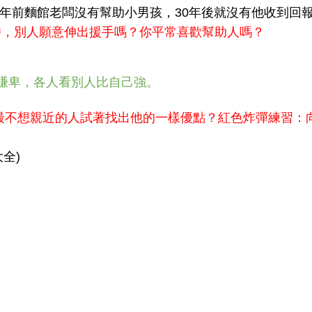
0年前麵館老闆沒有幫助小男孩，30年後就沒有他收到回
時，別人願意伸出援手嗎？你平常喜歡幫助人嗎？
心謙卑，各人看別人比自己強。
最不想親近的人試著找出他的一樣優點？紅色炸彈練習：
全)