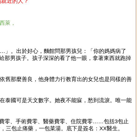
易親近的人？
巴西萊，
……」。出於好心，麵館問那男孩兒：「你的媽媽病了
給那男孩子。孩子深深的看了他一眼，拿著東西就跑掉
他依舊那麼善良，他身體力行教育出的女兒也是同樣的善
，在泰國可是天文數字。她夜不能寐，愁到流淚。唯一能
費零、手術費零、醫藥費零、住院費零……包括3包止
付，三包止痛藥，一包菜湯。底下是簽名：XX醫生。