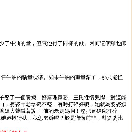
少了牛油的量，但讓他付了同樣的錢。因而這個麵包師
出售牛油的稱量標準。如果牛油的重量錯了，那只能怪
子娶了一個養媳，好幫理家務。王氏性情兇悍，對這能
向，婆婆年老拿碗不穩，有時打碎好碗，她就為婆婆預
養媳大聲喊著說：“俺的老媽媽啊！您把這破碗打碎
果她這樣待我，我怎麼辦呢？於是痛悔前非，對婆婆比