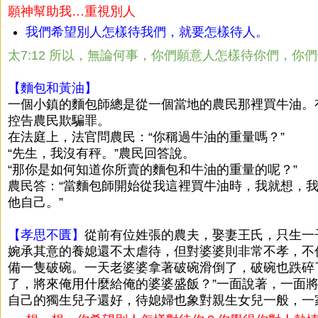
願神幫助我…重視別人
我們希望別人怎樣待我們，就要怎樣待人。
太7:12 所以，無論何事，你們願意人怎樣待你們，
【麵包和黃油】
一個小鎮的麵包師總是從一個當地的農民那裡買牛油。
控告農民欺騙罪。
在法庭上，法官問農民：“你稱過牛油的重量嗎？”
“先生，我沒有秤。”農民回答說。
“那你是如何知道你所賣的麵包和牛油的重量的呢？”
農民答：“當麵包師開始從我這裡買牛油時，我就想，
他自己。”
【孝思不匱】
從前有位姓張的農夫，娶妻王氏，只生一
婉承其意的養媳還不太虐待，但對婆婆則非常不孝，不
備一隻破碗。一天老婆婆拿著破碗滑倒了，破碗也跌碎
了，將來俺用什麼給俺的婆婆盛飯？”一面說著，一面
自己的獨生兒子還好，待媳婦也象對親生女兒一般，一