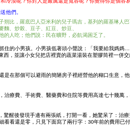
情和冷漠呢？你對人是嚴厲還是寬容呢？你覺得你是個容
物送他們。
的兒子朔比，羅底巴人亞米利的兒子瑪吉，基列的羅基琳人
麥、麥麵、炒榖、豆子、紅豆、炒豆、
跟隨他的人吃；他們說：民在曠野，必飢渴困乏了。
主抓住的小男孩。小男孩低著頭小聲說：「我要給我媽媽
東西，並讓小女兒把店裡賣的蔬菜湯裝在塑膠筒裡一併交
，還是在那個可以避雨的簡陋房子裡經營他的糊口生意，
下，治療費、手術費、醫藥費和住院等費用高達七十幾萬
，驚醒後發現手邊有兩張紙，打開一看，她驚呆了：治療
再仔細看看還是零，只見下面寫了兩行字：30年前的費用已