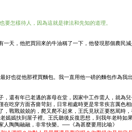
你們也要怎樣待人，因為這就是律法和先知的道理。
有一天，他把買回來的牛油稱了一下，他發現那個農民減
我最好也從他那裡買麵包。我一直用他一磅的麵包作為我
子，還有年已老邁的寡母在堂，因家中工作需人，就為兒
僅在吃穿方面吝嗇苛刻，日常相處時更是常常疾言厲色相
了，戰戰兢兢的，爬又爬不起來，王氏見狀正要怒駡時，
將老嫣嫣扶到屋子裡。王氏聽後反復思想，到我年老時如
家人陶陶融融，非常快樂。──《為甚麼要用比喻》