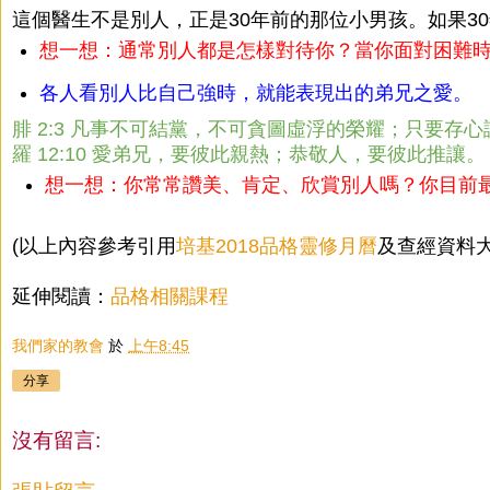
這個醫生不是別人，正是30年前的那位小男孩。如果3
想一想：通常別人都是怎樣對待你？當你面對困難
各人看別人比自己強時，就能表現出的弟兄之愛。
腓 2:3 凡事不可結黨，不可貪圖虛浮的榮耀；只要存
羅 12:10 愛弟兄，要彼此親熱；恭敬人，要彼此推讓。
想一想：你常常讚美、肯定、欣賞別人嗎？你目前
(以上內容參考引用
培基
2018品格靈修月曆
及查經資料大
延伸閱讀：
品格相關課程
我們家的教會
於
上午8:45
分享
沒有留言: