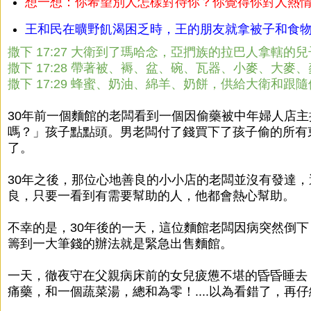
想一想：你希望別人怎樣對待你？你覺得你對人熱
王和民在曠野飢渴困乏時，王的朋友就拿被子和食
撒下 17:27 大衛到了瑪哈念，亞捫族的拉巴人拿轄
撒下 17:28 帶著被、褥、盆、碗、瓦器、小麥、大
撒下 17:29 蜂蜜、奶油、綿羊、奶餅，供給大衛和
30年前一個麵館的老闆看到一個因偷藥被中年婦人店
嗎？」孩子點點頭。男老闆付了錢買下了孩子偷的所有
了。
30年之後，那位心地善良的小小店的老闆並沒有發達
良，只要一看到有需要幫助的人，他都會熱心幫助。
不幸的是，30年後的一天，這位麵館老闆因病突然倒
籌到一大筆錢的辦法就是緊急出售麵館。
一天，徹夜守在父親病床前的女兒疲憊不堪的昏昏睡去
痛藥，和一個蔬菜湯，總和為零！....以為看錯了，