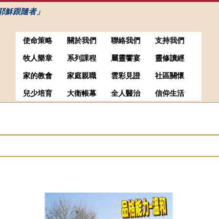
耶穌跟隨者」
使命策略
關於我們
聯絡我們
支持我們
牧人樂章
系列課程
屬靈饗宴
靈修讀經
家的教會
家庭親職
雲彩見證
社區關懷
兒少培育
大衛帳幕
全人醫治
信仰生活