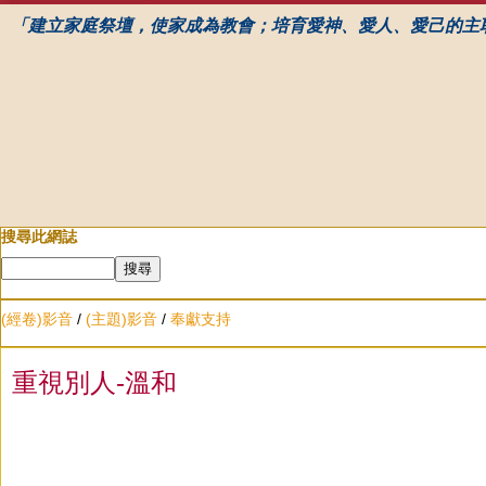
「建立家庭祭壇，使家成為教會；培育愛神、愛人、愛己的主
搜尋此網誌
(經卷)影音
/
(主題)影音
/
奉獻支持
重視別人-溫和