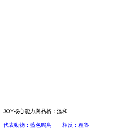
JOY核心能力與品格：溫和
代表動物：藍色鳴鳥 相反：粗魯