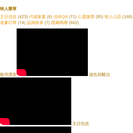
牧人樂章
主日信息
(423)
代禱家書
(6)
信仰QA
(71)
心靈微聲
(85)
牧人心語
(168)
老爹叮嚀
(74)
認識牧者
(7)
隱藏嗎哪
(662)
敬拜攢美
禱告與醫治
主日信息