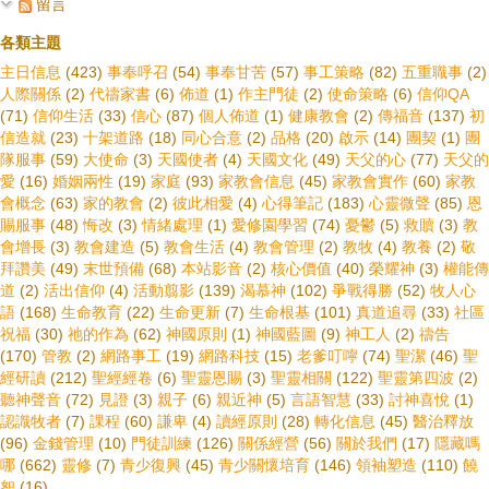
留言
各類主題
主日信息
(423)
事奉呼召
(54)
事奉甘苦
(57)
事工策略
(82)
五重職事
(2)
人際關係
(2)
代禱家書
(6)
佈道
(1)
作主門徒
(2)
使命策略
(6)
信仰QA
(71)
信仰生活
(33)
信心
(87)
個人佈道
(1)
健康教會
(2)
傳福音
(137)
初
信造就
(23)
十架道路
(18)
同心合意
(2)
品格
(20)
啟示
(14)
團契
(1)
團
隊服事
(59)
大使命
(3)
天國使者
(4)
天國文化
(49)
天父的心
(77)
天父的
愛
(16)
婚姻兩性
(19)
家庭
(93)
家教會信息
(45)
家教會實作
(60)
家教
會概念
(63)
家的教會
(2)
彼此相愛
(4)
心得筆記
(183)
心靈微聲
(85)
恩
賜服事
(48)
悔改
(3)
情緒處理
(1)
愛修園學習
(74)
憂鬱
(5)
救贖
(3)
教
會增長
(3)
教會建造
(5)
教會生活
(4)
教會管理
(2)
教牧
(4)
教養
(2)
敬
拜讚美
(49)
末世預備
(68)
本站影音
(2)
核心價值
(40)
榮耀神
(3)
權能傳
道
(2)
活出信仰
(4)
活動翦影
(139)
渴慕神
(102)
爭戰得勝
(52)
牧人心
語
(168)
生命教育
(22)
生命更新
(7)
生命根基
(101)
真道追尋
(33)
社區
祝福
(30)
祂的作為
(62)
神國原則
(1)
神國藍圖
(9)
神工人
(2)
禱告
(170)
管教
(2)
網路事工
(19)
網路科技
(15)
老爹叮嚀
(74)
聖潔
(46)
聖
經研讀
(212)
聖經經卷
(6)
聖靈恩賜
(3)
聖靈相關
(122)
聖靈第四波
(2)
聽神聲音
(72)
見證
(3)
親子
(6)
親近神
(5)
言語智慧
(33)
討神喜悅
(1)
認識牧者
(7)
課程
(60)
謙卑
(4)
讀經原則
(28)
轉化信息
(45)
醫治釋放
(96)
金錢管理
(10)
門徒訓練
(126)
關係經營
(56)
關於我們
(17)
隱藏嗎
哪
(662)
靈修
(7)
青少復興
(45)
青少關懷培育
(146)
領袖塑造
(110)
饒
恕
(16)