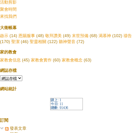
活動剪影
聚會時間
來找我們
大衛帳幕
啟示
(14)
恩賜服事
(48)
敬拜讚美
(49)
末世預備
(68)
渴慕神
(102)
禱告
(170)
聖潔
(46)
聖靈相關
(122)
聽神聲音
(72)
家的教會
家教會信息
(45)
家教會實作
(60)
家教會概念
(63)
網誌存檔
網站統計
訂閱
發表文章