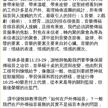
會帶來盼望、帶來溫暖、帶來改變，從聖經裡看到神
的工作許多是在戶外。葛理翰佈道團的統計，所有傳
福音與人接觸的方式，最吸引人的排行：1.音樂、2.戲
劇（藝術）、3.體育…說話則排在很後面，音樂傳福
音很容易與人接觸，且很有果效。我們必須調整傳福
音服事的焦點，對焦在未信者，轉內聚的聚會為專為
未信者設計的聚會。課中提到音樂含節奏、旋律、和
聲的要素，音樂的要素主要來自於心臟。音樂的內
容：情緒的表達、情感的形式、情感的層次。
歌林多後書11:23-29，謝牧師勉勵我們要學像保羅
傳福音之迫切，並舉楊十桌的見證與改變，他由對員
工很苛到慷慨給予，像撒該一般。他提到要經歷神就
從順服開始，學習保羅和西拉的榜樣，使徒行傳
16:25-40樂意付上代價，從本來羞辱的關到監獄，但
最後榮耀的出監門。
課中謝牧師教導我們『如何在戶外傳福音』？一般
我們在戶外傳福音最難的其實不是福音本身的問題，