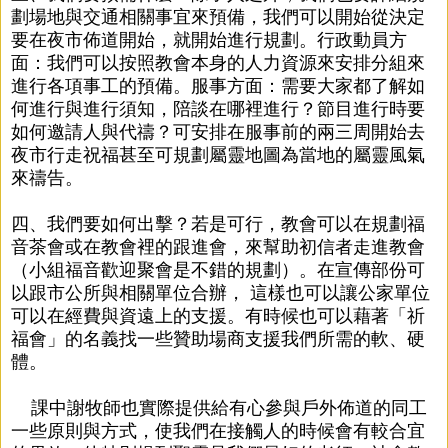
劃場地與交通相關事宜來預備，我們可以開始從決定
要在夜市佈道開始，就開始進行規劃。行政動員方
面：我們可以按照教會本身的人力資源來安排分組來
進行各項事工的預備。服事方面：需要大家都了解如
何進行與進行須知，陪談在哪裡進行？節目進行時要
如何邀請人與代禱？可安排在服事前的兩三周開始去
夜市行走祝福甚至可規劃屬靈地圖為當地的屬靈風氣
來禱告。
四、我們要如何出擊？若是可行，教會可以在規劃福
音茶會或在教會裡的跟進會，來幫助初信者走進教會
（小組福音歡迎聚會是不錯的規劃）。在宣傳部份可
以跟市公所與相關單位合辦， 這樣也可以讓公家單位
可以在經費與資遠上的支援。有時候也可以藉著「祈
福會」的名義找一些贊助場商支援我們所需的軟、硬
體。
課中謝牧師也實際提供給有心參與戶外佈道的同工
一些原則與方式，使我們在接觸人的時候會有較合宜