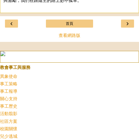
與激勵，我們在跟隨主的路上必不孤單。
‹
›
首頁
查看網路版
教會事工與服務
異象使命
事工策略
事工報導
關心支持
事工歷史
活動翦影
社區方案
校園關懷
兒少逃城