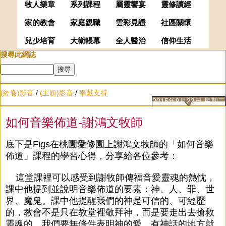
牧人樂章
系列課程
屬靈饗宴
靈修讀經
家的教會
家庭親職
雲彩見證
社區關懷
兒少培育
大衛帳幕
全人醫治
信仰生活
搜尋此網誌
(經卷)影音
/
(主題)影音
/
奉獻支持
2015年9月22日 星期二
如何音樂佈道-謝鴻文牧師
底下是Figs在桃園愛修園上謝鴻文牧師的「如何音樂
佈道」課程的學習心得，分享給各位參考：
這堂課裡可以感受到謝牧師傳福音愛靈魂的熱忱，
課中他提到並說明音樂佈道的要素：神、人、罪、世
界、魔鬼。課中他提醒我們的神是可信的、可經歷
的，教會不是只在教堂裡敬拜神，而是要走出去搶救
靈魂的。我們要無條件表明神的愛，有神話的地方就