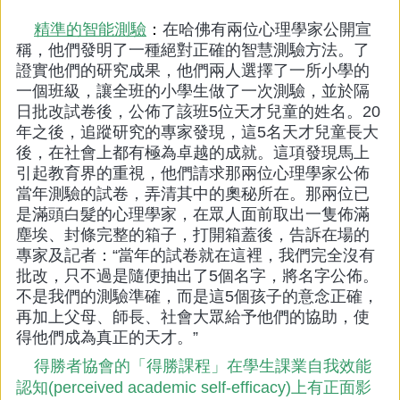
精準的智能測驗
：
在哈佛有兩位心理學家公開宣
稱，他們發明了一種絕對正確的智慧測驗方法。了
證實他們的研究成果，他們兩人選擇了一所小學的
一個班級，讓全班的小學生做了一次測驗，並於隔
日批改試卷後，公佈了該班5位天才兒童的姓名。20
年之後，追蹤研究的專家發現，這5名天才兒童長大
後，在社會上都有極為卓越的成就。這項發現馬上
引起教育界的重視，他們請求那兩位心理學家公佈
當年測驗的試卷，弄清其中的奧秘所在。那兩位已
是滿頭白髮的心理學家，在眾人面前取出一隻佈滿
塵埃、封條完整的箱子，打開箱蓋後，告訴在場的
專家及記者：“當年的試卷就在這裡，我們完全沒有
批改，只不過是隨便抽出了5個名字，將名字公佈。
不是我們的測驗準確，而是這5個孩子的意念正確，
再加上父母、師長、社會大眾給予他們的協助，使
得他們成為真正的天才。”
得勝者協會的「得勝課程」在學生課業自我效能
認知(perceived academic self-efficacy)上有正面影