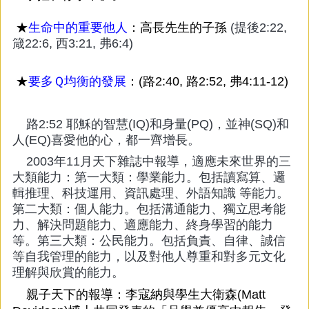
★
生命中的重要他人
：高長先生的子孫
(提後2:22,
箴22:6, 西3:21, 弗6:4)
★
要多Ｑ均衡的發展
：(路2:40, 路2:52, 弗4:11-12)
路2:52 耶穌的智慧(IQ)和身量(PQ)，並神(SQ)和
人(EQ)喜愛他的心，都一齊增長。
2003年11月天下雜誌中報導，適應未來世界的三
大類能力：第一大類：學業能力。包括讀寫算、邏
輯推理、科技運用、資訊處理、外語知識 等能力。
第二大類：個人能力。包括溝通能力、獨立思考能
力、解決問題能力、適應能力、終身學習的能力
等。第三大類：公民能力。包括負責、自律、誠信
等自我管理的能力，以及對他人尊重和對多元文化
理解與欣賞的能力。
親子天下的報導：李寇納與學生大衛森(Matt