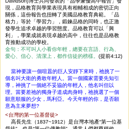
Davidson)博士共同發表的「品學兼優高中報告」發
現，品格教育與學業表現具有相輔相成的密切正向
關係，這份報告也扭轉了美國品格教育典範。「品
格力」等於「學習力」，鍛鍊品格的同時，也正激
發學生追求卓越的學習態度。品格教育可以「興
利」，學業成就表現卓越的高中，往往也是品格教
育推動成功的學校。
金句：不可叫人小看你年輕，總要在言語、行為、
愛心、信心、清潔上，都作信徒的榜樣。
(提前4:12)
當神要讓一個喧囂的巨人安靜下來時，祂挑了一
個名叫大衛的勇敢年輕人。當一個國家需要先知引
導，神挑了一個絕不妥協的年輕人，他名叫但以
理。當要差祂的獨身子道成肉身時，祂挑選了一個
願意順服的少女，馬利亞。今天年輕的你，是否願
意為主來夢想?
<台灣的第一位基督徒>
高長先生（1837~1912）是台灣本地產“第一位基
督徒”，也是“第一位傳教師”，通常人們都尊稱他