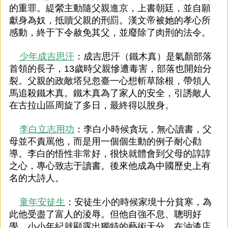
的重罪。緹縈主動隨父親進京，上書朝廷，並自願
獻身為奴，抵贖父親的刑罰。漢文帝被她的孝心所
感動，終于下令赦免其父，並廢除了肉刑的法令。
少年成吉思汗
：成吉思汗（鐵木真）是氣顏部落
首領的長子，13歲時父親慘遭毒害，部落也開始分
裂。父親的政敵塔兒忽臺一心想斬草除根，帶領人
馬追殺鐵木真。鐵木真為了家人的安全，引誘敵人
在古拉山區周旋了多日，最終得以脫身。
李白立志用功
：李白小時候貪玩，無心讀書，父
母並不責罵他，而是用一個個生動的例子耐心勸
導。李白的悟性非常好，很快就體會到父母的諄諄
之心，專心致志于讀書。後來他成為中國歷史上有
名的大詩人。
童年安徒生
：安徒生小的時候家境十分貧寒，為
此他受盡了富人的淩辱。但他自強不息、聰明好
學，小小年紀就顯露出獨特的藝術天分。在油漆店