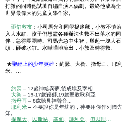
打雜的同時他試著自編自演木偶劇。最終他成為全
世界最偉大的兒童文學作家。
砸缸救友
：小司馬光和同學捉迷藏，小敦不慎落
入大水缸。孩子們想盡各種辦法也救不出落水的同
伴，急得團團轉。司馬光急中生智，舉起一塊大石
頭，砸破水缸。水嘩嘩地流出，小敦及時得救。
★
聖經上的少年英雄
：約瑟、大衛、撒母耳、耶利
米、…
約瑟
– 12歲神給異夢,後成埃及宰相
大衛
– 16-17歲殺獅,19歲擊敗歌利亞
撒母耳
– 8歲聽見神聲音...
耶利米
– 不要說你是年幼的，神要用你
作列國先
知。
提摩太
、
以斯帖
、
基甸
、
瑪利亞
、
但以理
…