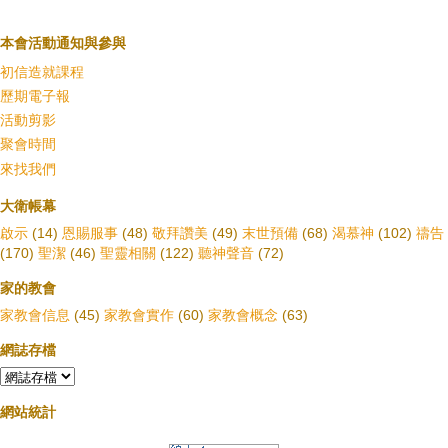
本會活動通知與參與
初信造就課程
歷期電子報
活動剪影
聚會時間
來找我們
大衛帳幕
啟示
(14)
恩賜服事
(48)
敬拜讚美
(49)
末世預備
(68)
渴慕神
(102)
禱告
(170)
聖潔
(46)
聖靈相關
(122)
聽神聲音
(72)
家的教會
家教會信息
(45)
家教會實作
(60)
家教會概念
(63)
網誌存檔
網站統計