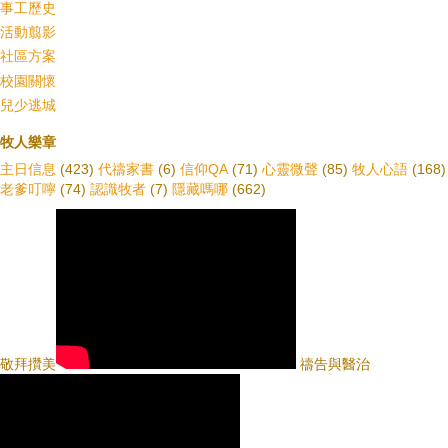
事工歷史
活動翦影
社區方案
校園關懷
兒少逃城
牧人樂章
主日信息
(423)
代禱家書
(6)
信仰QA
(71)
心靈微聲
(85)
牧人心語
(168)
老爹叮嚀
(74)
認識牧者
(7)
隱藏嗎哪
(662)
敬拜攢美
禱告與醫治