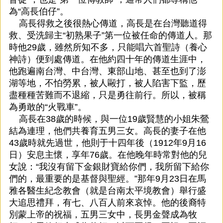
為“高長伯仔”。
高長得救之後很熱心傳道，高長是在台灣聽道得
救、受洗歸主“初熟果子”第一位被任命的傳道人。那
時他29歲，雖然所知不多，只能唱六首聖詩（養心
神詩）便到處傳道。在他約四十年的傳道生涯中，
他跑遍南台灣、中台灣、東部山地、甚至也到了澎
湖等地，不怕勞累，被人毆打，被人陷害下監，歷
盡種種苦難而不退縮，只是勇往前行。所以，被稱
為勇敢的“火戰車”。
高長在38歲的時候，與一位19歲賢慧的小姐朱鶯
結為連理，他們共養育五男三女。高長的妻子在他
43歲時就先過世，他則于十四年後（1912年9月16
日）安息主懷，享年76歲。在他晚年時常對他的兒
女說：“我沒有留下金銀財寶給你們，我所留下給你
們的，最重要的是基督與聖經。”那年9月23日在馬
雅各醫生紀念教會（就是台南太平境教會）舉行盛
大追思禮拜，有七、八百人前來哀悼。他的後裔特
別蒙上帝的祝福，五男三女中，長男金聲成為牧