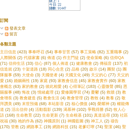
訂閱
發表文章
留言
各類主題
主日信息
(423)
事奉呼召
(54)
事奉甘苦
(57)
事工策略
(82)
五重職事
(2)
人際關係
(2)
代禱家書
(6)
佈道
(1)
作主門徒
(2)
使命策略
(6)
信仰QA
(71)
信仰生活
(33)
信心
(87)
個人佈道
(1)
健康教會
(2)
傳福音
(137)
初
信造就
(23)
十架道路
(18)
同心合意
(2)
品格
(20)
啟示
(14)
團契
(1)
團
隊服事
(59)
大使命
(3)
天國使者
(4)
天國文化
(49)
天父的心
(77)
天父的
愛
(16)
婚姻兩性
(19)
家庭
(93)
家教會信息
(45)
家教會實作
(60)
家教
會概念
(63)
家的教會
(2)
彼此相愛
(4)
心得筆記
(183)
心靈微聲
(85)
恩
賜服事
(48)
悔改
(3)
情緒處理
(1)
愛修園學習
(74)
憂鬱
(5)
救贖
(3)
教
會增長
(3)
教會建造
(5)
教會生活
(4)
教會管理
(2)
教牧
(4)
教養
(2)
敬
拜讚美
(49)
末世預備
(68)
本站影音
(2)
核心價值
(40)
榮耀神
(3)
權能傳
道
(2)
活出信仰
(4)
活動翦影
(139)
渴慕神
(102)
爭戰得勝
(52)
牧人心
語
(168)
生命教育
(22)
生命更新
(7)
生命根基
(101)
真道追尋
(33)
社區
祝福
(30)
祂的作為
(62)
神國原則
(1)
神國藍圖
(9)
神工人
(2)
禱告
(170)
管教
(2)
網路事工
(19)
網路科技
(15)
老爹叮嚀
(74)
聖潔
(46)
聖