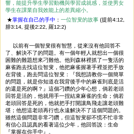
響，能提升學生學習動機與學習成就感，並使男女
學生在課業自我效能上的差異縮小。
★
掌握在自己的手中
：
一位智叟的故事
(提前4:12,
腓3:14, 提後2:22, 羅12:2)
以前有一個智叟很有智慧，從來沒有他回答不
了、解決不了的問題。有一個年輕人就想出一個很
困難的難題想來刁難他。他到森林裡抓了一隻活的
麻雀跑去找這位智叟，他把麻雀握著手裡並把手放
在背後，跑去問這位智叟：『我想請教你一個簡單
的問題，就是你知道在我背後手中的麻雀到底是活
的還是死的啊？』這個刁鑽的少年心想，倘若老頭
回答是活的，他就用手一捏結束麻雀的生命；倘若
老頭回答是死的，他就把手打開讓鳥飛走讓老頭難
堪；他想這老頭再行也永遠解決不了這個問題的。
雖然這個問題非常刁鑽，但這智叟卻不慌不忙非常
有信心且認真的看著這位少年，他回答說：生命
『掌握在你手中』。