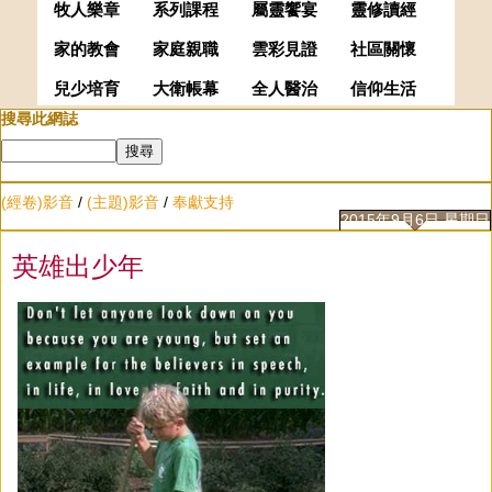
牧人樂章
系列課程
屬靈饗宴
靈修讀經
家的教會
家庭親職
雲彩見證
社區關懷
兒少培育
大衛帳幕
全人醫治
信仰生活
搜尋此網誌
(經卷)影音
/
(主題)影音
/
奉獻支持
2015年9月6日 星期日
英雄出少年