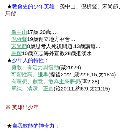
★
教會史的少年英雄
：孫中山、倪柝聲、宋尚節、
馬偕…
孫中山
17歲,20歲…
倪柝聲
19歲創立地方召會…
宋尚節
8歲思考人死後問題,13歲講道...
馬偕
10歲立志海外宣教28歲抵淡水
★
少年人的特性
：
勇敢、有活力與衝勁
(箴20:29)
可塑性高、謙卑
(提後2:22 ,箴22:6,15,太18:4)
有理想、創意、敢為主來夢想
(珥2:28)
單純、清潔、正直
(箴20:11,約6:9,太21:15)
※
英雄出少年
★
自我效能的神奇力
：