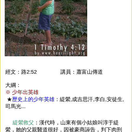
經文：路2:52 講員：蕭富山傳道
大綱：
※
少年出英雄
★
歷史上的少年英雄
：緹縈,成吉思汗,李白,安徒生,
司馬光...
緹縈救父
：
漢代時，山東有個小姑娘叫淳于緹
縈，她的父親醫道很好，因被豪商誣告，判下肉刑