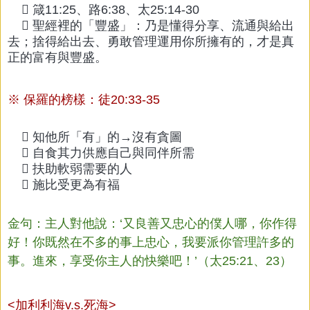
 箴11:25、路6:38、太25:14-30
 聖經裡的「豐盛」：乃是懂得分享、流通與給出
去；捨得給出去、勇敢管理運用你所擁有的，才是真
正的富有與豐盛。
※ 保羅的榜樣：徒20:33-35
 知他所「有」的→沒有貪圖
 自食其力供應自己與同伴所需
 扶助軟弱需要的人
 施比受更為有福
金句：
主人對他說：‘又良善又忠心的僕人哪，你作得
好！你既然在不多的事上忠心，我要派你管理許多的
事。進來，享受你主人的快樂吧！’（太25:21、23）
<加利利海v.s.死海>