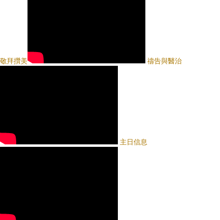
敬拜攢美
禱告與醫治
主日信息