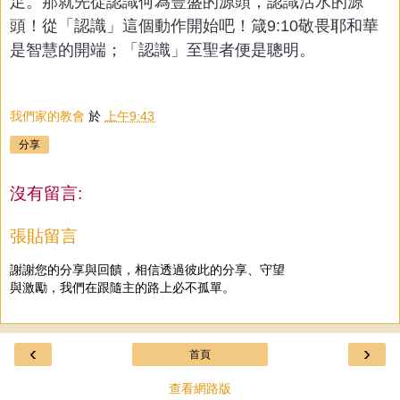
足。那就先從認識何為豐盛的源頭，認識活水
的源
頭！從「認識」這個動作開始吧！箴9:10敬畏耶和華
是智慧的開端；「認識」至聖者便是聰明。
我們家的教會
於
上午9:43
分享
沒有留言:
張貼留言
謝謝您的分享與回饋，相信透過彼此的分享、守望
與激勵，我們在跟隨主的路上必不孤單。
‹
›
首頁
查看網路版