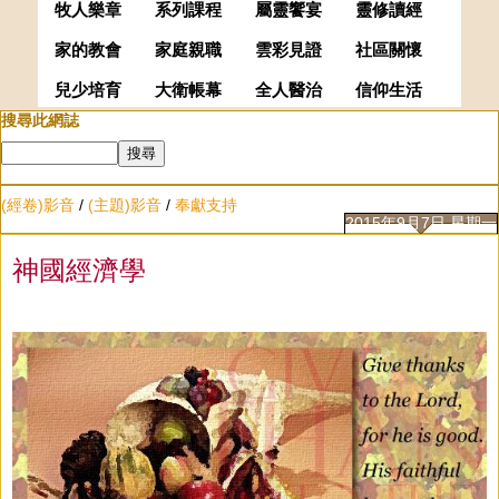
牧人樂章
系列課程
屬靈饗宴
靈修讀經
家的教會
家庭親職
雲彩見證
社區關懷
兒少培育
大衛帳幕
全人醫治
信仰生活
搜尋此網誌
(經卷)影音
/
(主題)影音
/
奉獻支持
2015年9月7日 星期一
神國經濟學