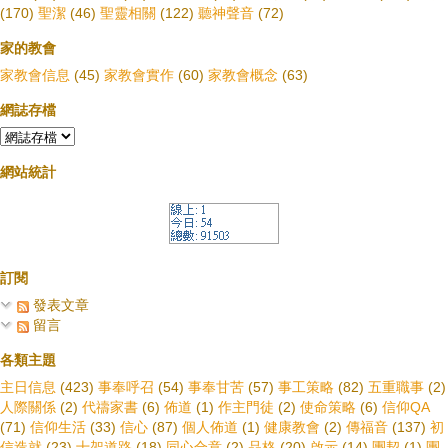
(170)
聖潔
(46)
聖靈相關
(122)
聽神聲音
(72)
家的教會
家教會信息
(45)
家教會實作
(60)
家教會概念
(63)
網誌存檔
網站統計
訂閱
發表文章
留言
各類主題
主日信息
(423)
事奉呼召
(54)
事奉甘苦
(57)
事工策略
(82)
五重職事
(2)
人際關係
(2)
代禱家書
(6)
佈道
(1)
作主門徒
(2)
使命策略
(6)
信仰QA
(71)
信仰生活
(33)
信心
(87)
個人佈道
(1)
健康教會
(2)
傳福音
(137)
初
信造就
(23)
十架道路
(18)
同心合意
(2)
品格
(20)
啟示
(14)
團契
(1)
團