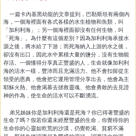
一篇卡內基黑幼龍的文章提到，巴勒斯坦有兩個內
海，一個海裡面有各式各樣的水生植物和魚類，
叫
「加利利海」；另一個海裡面卻沒有任何生物，叫
「死海」。為什麼有這個差別？因為加利利海承
接水
源之後，將水給了下游；而死海納入上游的水之後，
卻沒有出口，因此水中累積大量的鹽分，沒
有生物能
存活。一個懂得分享真正豐盛的人，生命就像加利利
海的活水一樣，豐沛而且充滿活力。他
不會扣留從主
領受的恩典，他會把它運用管理分享出去，他會為主
耶穌火熱、他會渴慕去拯救靈魂、
他會勇敢的去見證
神的作為，使生命的活水可以不斷湧流。
弟兄姊妹你是加利利海還是死海？你已得著豐盛的
生命了嗎？假若你還未經歷豐盛的生命，你覺得
你的
生命你的心靈如乾荒的沙漠，仍覺乾渴、貧窮不滿