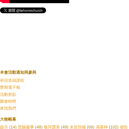
本會活動通知與參與
初信造就課程
歷期電子報
活動剪影
聚會時間
來找我們
大衛帳幕
啟示
(14)
恩賜服事
(48)
敬拜讚美
(49)
末世預備
(68)
渴慕神
(102)
禱告