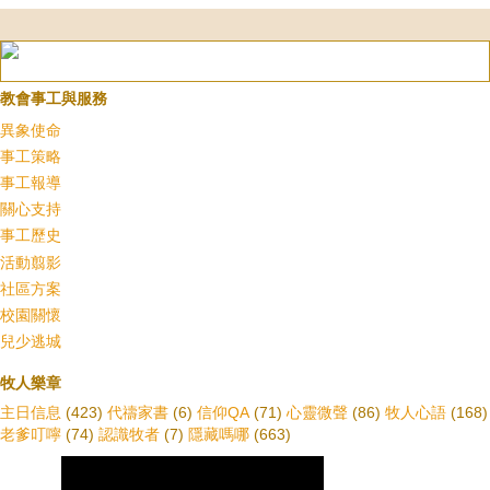
教會事工與服務
異象使命
事工策略
事工報導
關心支持
事工歷史
活動翦影
社區方案
校園關懷
兒少逃城
牧人樂章
主日信息
(423)
代禱家書
(6)
信仰QA
(71)
心靈微聲
(86)
牧人心語
(168)
老爹叮嚀
(74)
認識牧者
(7)
隱藏嗎哪
(663)