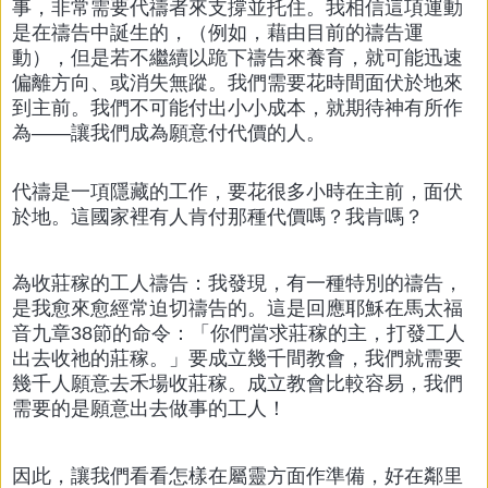
事，非常需要代禱者來支撐並托住。我相信這項運動
是在禱告中誕生的，（例如，藉由目前的禱告運
動），但是若不繼續以跪下禱告來養育，就可能迅速
偏離方向、或消失無蹤。我們需要花時間面伏於地來
到主前。我們不可能付出小小成本，就期待神有所作
為――讓我們成為願意付代價的人。
代禱是一項隱藏的工作，要花很多小時在主前，面伏
於地。這國家裡有人肯付那種代價嗎？我肯嗎？
為收莊稼的工人禱告：我發現，有一種特別的禱告，
是我愈來愈經常迫切禱告的。這是回應耶穌在馬太福
音九章38節的命令：「你們當求莊稼的主，打發工人
出去收祂的莊稼。」要成立幾千間教會，我們就需要
幾千人願意去禾場收莊稼。成立教會比較容易，我們
需要的是願意出去做事的工人！
因此，讓我們看看怎樣在屬靈方面作準備，好在鄰里