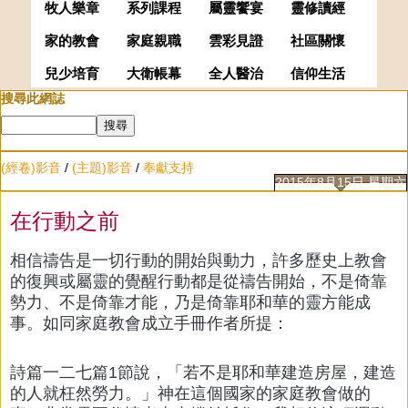
牧人樂章
系列課程
屬靈饗宴
靈修讀經
家的教會
家庭親職
雲彩見證
社區關懷
兒少培育
大衛帳幕
全人醫治
信仰生活
搜尋此網誌
(經卷)影音
/
(主題)影音
/
奉獻支持
2015年8月15日 星期六
在行動之前
相信禱告是一切行動的開始與動力，許多歷史上教會
的復興或屬靈的覺醒行動都是從禱告開始，不是倚靠
勢力、不是倚靠才能，乃是倚靠耶和華的靈方能成
事。如同家庭教會成立手冊作者所提：
詩篇一二七篇1節說，「若不是耶和華建造房屋，建造
的人就枉然勞力。」神在這個國家的家庭教會做的