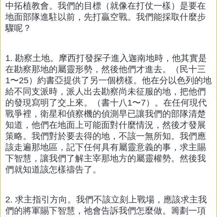
中拓植教會。我們的目標（就像在打仗一樣）是要在
地面部隊進駐以前，先打贏空戰。我們能採取什麼步
驟呢？
1. 勘察土地。摩西打發探子進入迦南地時，他其實是
在勘察那地的屬靈形勢，然後他們才進去。（民十三
1〜25）約書亞提供了另一個榜樣。他在分以色列的地
給不同支派時，派人出去勘察尚未征服的地，把他們
的發現寫明了交上來。（書十八1〜7）。在任何現代
戰爭裡，衛星和偵察機的偵測早已讓我們的部隊清楚
知道，他們在地面上可能面對什麼情況，然後才發展
策略。我們對於要去得的地，不該一無所知。我們應
該走遍那地區，記下任何具有屬靈意義的事，求主賜
下智慧，讓我們了解主宰那地方的屬靈權勢。然後我
們就知道該怎樣禱告了。
2. 求主指引方向。我們不該立刻上戰場，應該求主我
們的將軍賜下智慧，祂會告訴我們怎麼做。籌劃一項