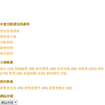
本會活動通知與參與
初信造就課程
歷期電子報
活動剪影
聚會時間
來找我們
大衛帳幕
啟示
(14)
恩賜服事
(48)
敬拜讚美
(49)
末世預備
(68)
渴慕神
(102)
禱告
(170)
聖潔
(46)
聖靈相關
(122)
聽神聲音
(72)
家的教會
家教會信息
(45)
家教會實作
(60)
家教會概念
(63)
網誌存檔