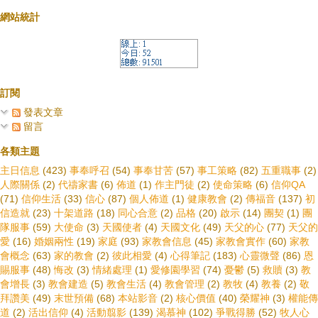
網站統計
訂閱
發表文章
留言
各類主題
主日信息
(423)
事奉呼召
(54)
事奉甘苦
(57)
事工策略
(82)
五重職事
(2)
人際關係
(2)
代禱家書
(6)
佈道
(1)
作主門徒
(2)
使命策略
(6)
信仰QA
(71)
信仰生活
(33)
信心
(87)
個人佈道
(1)
健康教會
(2)
傳福音
(137)
初
信造就
(23)
十架道路
(18)
同心合意
(2)
品格
(20)
啟示
(14)
團契
(1)
團
隊服事
(59)
大使命
(3)
天國使者
(4)
天國文化
(49)
天父的心
(77)
天父的
愛
(16)
婚姻兩性
(19)
家庭
(93)
家教會信息
(45)
家教會實作
(60)
家教
會概念
(63)
家的教會
(2)
彼此相愛
(4)
心得筆記
(183)
心靈微聲
(86)
恩
賜服事
(48)
悔改
(3)
情緒處理
(1)
愛修園學習
(74)
憂鬱
(5)
救贖
(3)
教
會增長
(3)
教會建造
(5)
教會生活
(4)
教會管理
(2)
教牧
(4)
教養
(2)
敬
拜讚美
(49)
末世預備
(68)
本站影音
(2)
核心價值
(40)
榮耀神
(3)
權能傳
道
(2)
活出信仰
(4)
活動翦影
(139)
渴慕神
(102)
爭戰得勝
(52)
牧人心