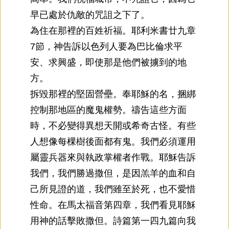
早已處於仇敵的咒詛之下了。
為住在那裡的百姓祈福。耶利米書廿九章
7節，神告訴以色列人要為巴比倫求平
安、求興盛，即使那是他們被擄到的地
方。
拆毀那裡的堅固營壘。奉耶穌的名，捆綁
控制那地區的魔鬼權勢。禱告這些方面
時，不必變得異想天開或希奇古怪。有些
人想像每棵樹後面都有鬼。我們必須運用
屬靈兵器來與執政掌權者作戰。耶穌告訴
我們，我們勝過撒但，是因羔羊的血和自
己所見證的道，我們雖至於死，也不愛惜
性命。在馬太福音第四章，我們看見耶穌
用神的話擊敗撒但。詩篇第一四九篇向我