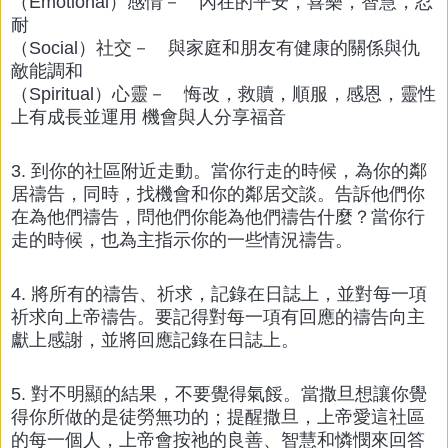
（Emotional）感情－ 內在的平安，喜樂，智慧，忍
耐
（Social）社交－ 與家庭和朋友有健康的關係與仇
敵能調和
（Spiritual）心靈－ 悔改，救贖，順服，感恩，靈性
上有成長並運用 機會與人分享福音
3. 到你的社區附近走動。當你行走的時候，為你的鄰
居禱告，同時，找機會和你的鄰居交談。告訴他們你
在為他們禱告，問他們你能為他們禱告什麼？當你行
走的時候，也為主指示你的一些情況禱告。
4. 將所有的禱告、祈求，記錄在日誌上，並對每一項
祈求向上帝禱告。要記得對每一項有回應的禱告向主
獻上感謝，並將回應記錄在日誌上。
5. 對不明顯的結果，不要覺得氣餒。當撒旦想讓你覺
得你所做的是徒勞無功的；提醒撒旦，上帝愛這社區
的每一個人，上帝會按祂的良善、智慧和憐憫來回答