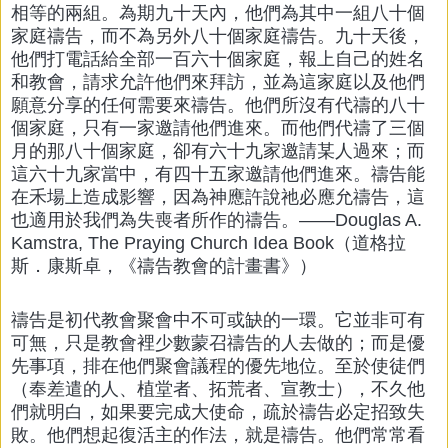
相等的兩組。為期九十天內，他們為其中一組八十個
家庭禱告，而不為另外八十個家庭禱告。九十天後，
他們打電話給全部一百六十個家庭，報上自己的姓名
和教會，請求允許他們來拜訪，並為這家庭以及他們
願意分享的任何需要來禱告。他們所沒有代禱的八十
個家庭，只有一家邀請他們進來。而他們代禱了三個
月的那八十個家庭，卻有六十九家邀請某人過來；而
這六十九家當中，有四十五家邀請他們進來。禱告能
在禾場上造成影響，因為神應許說祂必應允禱告，這
也適用於我們為失喪者所作的禱告。――Douglas A.
Kamstra, The Praying Church Idea Book（道格拉
斯．康斯卓，《禱告教會的計畫書》）
禱告是初代教會聚會中不可或缺的一環。它並非可有
可無，只是教會裡少數蒙召禱告的人去做的；而是優
先事項，排在他們聚會議程的優先地位。至於使徒們
（奉差遣的人、植堂者、拓荒者、宣教士），不久他
們就明白，如果要完成大使命，疏於禱告必定招致失
敗。他們想起復活主的作法，就是禱告。他們常常看