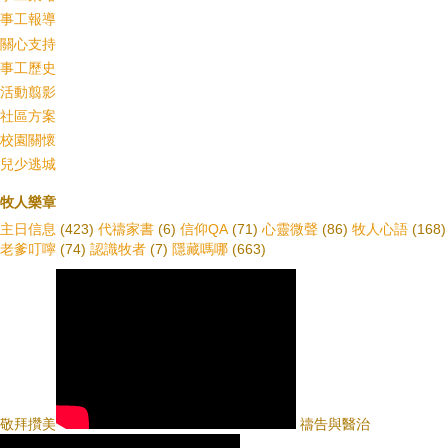
事工報導
關心支持
事工歷史
活動翦影
社區方案
校園關懷
兒少逃城
牧人樂章
主日信息
(423)
代禱家書
(6)
信仰QA
(71)
心靈微聲
(86)
牧人心語
(168)
老爹叮嚀
(74)
認識牧者
(7)
隱藏嗎哪
(663)
敬拜攢美
禱告與醫治