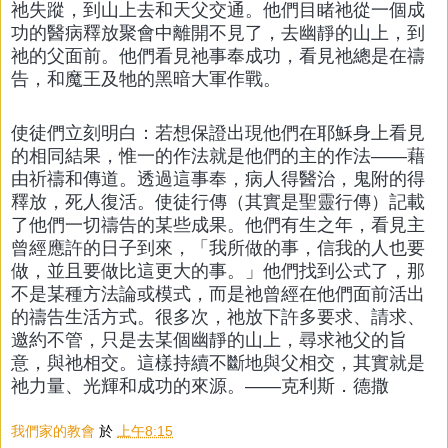
祂失蹤，到山上去和天父交通。他們目睹祂從一個成
功的醫病釋放聚會中離開不見了，去幽靜的山上，到
祂的父面前。他們看見祂事奉成功，看見祂總是在禱
告，和魔王及牠的黑暗大軍作戰。
使徒們立刻明白：若想保證出現他們在耶穌身上看見
的相同結果，惟一的作法就是他們的主的作法――藉
由祈禱和傳道。透過這事奉，病人得醫治，鬼附的得
釋放，死人復活。使徒行傳（其實是聖靈行傳）記載
了他們一切禱告的某些成果。他們有生之年，看見主
曾經應許的日子到來，「我所做的事，信我的人也要
做，並且要做比這更大的事。」他們找到公式了，那
不是某種方法論或模式，而是祂曾經在他們面前活出
的禱告生活方式。很多次，祂放下許多要求、請求、
邀約不管，只是去某個幽靜的山上，尋求祂父的旨
意，與祂相交。這樣持續不斷地與父相交，其實就是
祂力量、光輝和成功的來源。――克利斯．德撒
我們家的教會
於
上午8:15