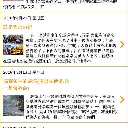
出20:12 當孝敬父母，使你的日子在耶和華你神所賜
你的地上得以長久。 在...
2016年4月29日 星期五
就是想來這裡
在一次與青少年交談過程中，聊到大家為何會來
›
教會，為何沒有離開呢？其中一位青少提到，記得
第一次來到教會(大概五年前)，因為鞋上有泥土把教
會弄髒了，不但沒有被罵，反而看到傳道自己為他
清理，以往假若如此他常常是被大人念的，他感到
在這裡他是被接納被關心的，於是那段日子他常不...
2016年3月13日 星期日
屬靈領袖的哉培(陳思國傳道/合
一基督教會)
›
網路上合一教會陳思國傳道很棒的分享，主日信
息就透過他的信息成為弟兄姊妹的幫助！ 信息中阿
國傳道分享成為一個屬靈領袖他需要： 一、他願意
跟隨！ 太 4:19 耶穌對他們說：來跟從我，我要叫你
們得人如得魚一樣。 1.你做他看 2.你們...