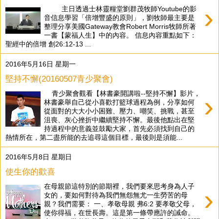
›
主日透過士林靈糧堂劉群茂牧師Youtube的影
音信息學習「倍增豐盛的原則」，劉牧師最主要是
整理分享美國Gateway教會Robert Morris牧師所著
一書【蒙福人生】中的內容。 信息內容重點如下：
聖經中的倍增 創26:12-13 ...
2016年5月16日 星期一
堅持不懈(20160507青少聚會)
青少聚會觀看【林書豪開講啦--堅持不懈】影片，
›
林書豪舉自己從小喜歡打籃球過程為例，分享如何
從面對的大大小小困難、壓力、嘲笑、挑戰，甚至
沮喪、灰心挫折中繼續堅持不懈。最後他點出在堅
持過程中的意義並鼓勵大家，首先必須找到自己的
熱情所在，第二盡所能的去追尋這個目標，最後則是須能...
2016年5月8日 星期日
使生你的歡喜
在母親節這特別的節期裡，我們要來思考身為人子
›
女的，要如何對待為我們無怨無尤一生勞苦的母
親？我們需要： 一、孝敬母親 弗6:2 要孝敬父母，
使你得福，在世長壽。這是第一條帶應許的誡命。