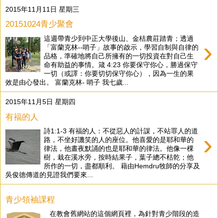
2015年11月11日 星期三
20151024青少聚會
這週帶青少到中正大學後山、金桔農莊踏青；透過
›
「富蘭克林--哨子」故事的啟示，學習自制與自律的
品格，準確地將自己所擁有的一切投資在對自己生
命有助益的事情。箴 4:23 你要保守你心，勝過保守
一切（或譯：你要切切保守你心），因為一生的果
效是由心發出。 富蘭克林- 哨子 我七歲...
2015年11月5日 星期四
有福的人
詩1:1-3 有福的人：不從惡人的計謀，不站罪人的道
›
路，不坐好譏笑的人的座位。他喜愛的是耶和華的
律法，他晝夜默誦的也是耶和華的律法。他像一棵
樹，栽在溪水旁，按時結果子，葉子總不枯乾；他
所作的一切，盡都順利。 藉由Hemdru牧師的分享及
吳俊德傳道的見證我們要來...
青少領袖課程
在教會舊網站的這個網頁裡，為針對青少階段的造