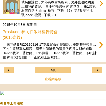
›
就裝備課程，大部為教會所編寫，另外也連結網路
上相關的資源。 青少領袖課程 內容包含： 第1週我
為何而活？.docx 檢視 下載 17k 第2週展開挑
戰.docx 檢視 下載 31...
2015年10月8日 星期四
Proskuneo神同在敬拜禱告特會
(2015嘉義)
›
底下是參加20150316-17嘉義聚會心得筆記，重點整理後自己
下的主題與重點標題。兩天六個單元的講員依序是以斯帖師母、
Hendri牧師、曹牧師、Edo傳道、 Hendri牧師、曹牧師。 神的計
畫 神偉大的計畫 『 正如經上所寫的...
‹
›
首頁
查看網路版
教會事工與服務