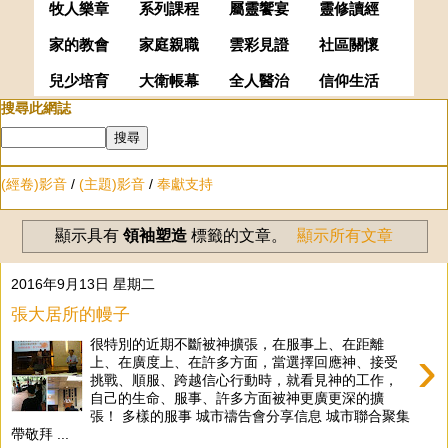
牧人樂章
系列課程
屬靈饗宴
靈修讀經
家的教會
家庭親職
雲彩見證
社區關懷
兒少培育
大衛帳幕
全人醫治
信仰生活
搜尋此網誌
(經卷)影音
/
(主題)影音
/
奉獻支持
顯示具有
領袖塑造
標籤的文章。
顯示所有文章
2016年9月13日 星期二
張大居所的幔子
很特別的近期不斷被神擴張，在服事上、在距離
›
上、在廣度上、在許多方面，當選擇回應神、接受
挑戰、順服、跨越信心行動時，就看見神的工作，
自己的生命、服事、許多方面被神更廣更深的擴
張！ 多樣的服事 城市禱告會分享信息 城市聯合聚集
帶敬拜 ...