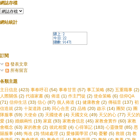
網誌存檔
網站統計
訂閱
發表文章
所有留言
各類主題
主日信息
(423)
事奉呼召
(54)
事奉甘苦
(57)
事工策略
(82)
五重職事
(2)
人際關係
(2)
代禱家書
(6)
佈道
(1)
作主門徒
(2)
使命策略
(6)
信仰QA
(71)
信仰生活
(33)
信心
(87)
個人佈道
(1)
健康教會
(2)
傳福音
(137)
初
信造就
(23)
十架道路
(18)
同心合意
(2)
品格
(20)
啟示
(14)
團契
(1)
團
隊服事
(59)
大使命
(3)
天國使者
(4)
天國文化
(49)
天父的心
(77)
天父的
愛
(16)
婚姻兩性
(19)
家庭
(93)
家教會信息
(45)
家教會實作
(60)
家教
會概念
(63)
家的教會
(2)
彼此相愛
(4)
心得筆記
(183)
心靈微聲
(85)
恩
賜服事
(48)
悔改
(3)
情緒處理
(1)
愛修園學習
(74)
憂鬱
(5)
救贖
(3)
教
會增長
(3)
教會建造
(5)
教會生活
(4)
教會管理
(2)
教牧
(4)
教養
(2)
敬