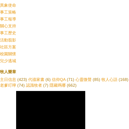
異象使命
事工策略
事工報導
關心支持
事工歷史
活動翦影
社區方案
校園關懷
兒少逃城
牧人樂章
主日信息
(423)
代禱家書
(6)
信仰QA
(71)
心靈微聲
(85)
牧人心語
(168)
老爹叮嚀
(74)
認識牧者
(7)
隱藏嗎哪
(662)