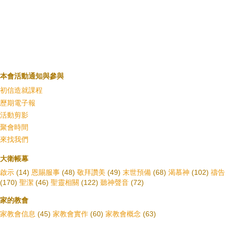
本會活動通知與參與
初信造就課程
歷期電子報
活動剪影
聚會時間
來找我們
大衛帳幕
啟示
(14)
恩賜服事
(48)
敬拜讚美
(49)
末世預備
(68)
渴慕神
(102)
禱告
(170)
聖潔
(46)
聖靈相關
(122)
聽神聲音
(72)
家的教會
家教會信息
(45)
家教會實作
(60)
家教會概念
(63)