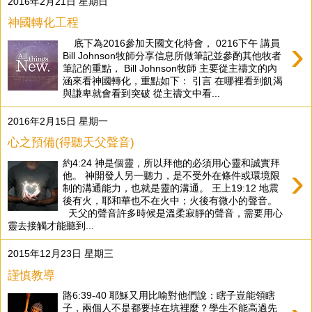
2016年2月21日 星期日
神國轉化工程
›
底下為2016參加天國文化特會， 0216下午 講員
Bill Johnson牧師分享信息所做筆記並參酌其他牧者
筆記的重點， Bill Johnson牧師 主要從主禱文的內
涵來看神國轉化，重點如下： 引言 在哪裡看到飢渴
與謙卑就會看到突破 從主禱文中看...
2016年2月15日 星期一
心之預備(得聽天父聲音)
約4:24 神是個靈，所以拜他的必須用心靈和誠實拜
›
他。 神開發人另一聽力，是不受外在條件或環境限
制的溝通能力，也就是靈的溝通。 王上19:12 地震
後有火，耶和華也不在火中；火後有微小的聲音。
天父的聲音許多時候是溫柔寂靜的聲音，需要用心
靈去接觸才能聽到...
2015年12月23日 星期三
謹慎教導
路6:39-40 耶穌又用比喻對他們說：瞎子豈能領瞎
子，兩個人不是都要掉在坑裡麼？學生不能高過先