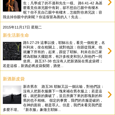
›
生；凡學成了的不過和先生一樣。 路6:41-42 為甚
麼看見你弟兄眼中有刺，卻不想自己眼中有樑木
呢？你不見自己眼中有樑木，怎能對你弟兄說：容
我去掉你眼中的刺呢？你這假冒為善的人！先去...
2015年11月17日 星期二
新生活新生命
路5:27-29 這事以後，耶穌出去，看見一個稅吏，名
›
叫利未，坐在稅關上，就對他說：你跟從我來。他
就撇下所有的，起來，跟從了耶穌。利未在自己家
裡為耶穌大擺筵席，有許多稅吏和別人與他們一同
坐席。 路五37-38 也沒有人把新酒裝在舊皮袋裡；
若是這樣，新酒必將皮袋裂開，酒便...
新酒新皮袋
新衣舊衣 路五36 耶穌又設一個比喻，對他們說：
›
沒有人把新衣服撕下一塊來補在舊衣服上；若是這
樣，就把新的撕破了，並且所撕下來的那塊新的和
舊的也不相稱。 假定的事實，我們的衣服是破的，
在神的面前，都是罪人。但是，我們未看見我們是
多麼不堪。 『新衣服』象徵主耶穌...