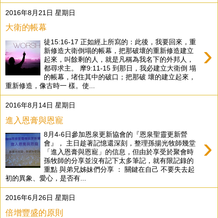
2016年8月21日 星期日
大衛的帳幕
徒15:16-17 正如經上所寫的：此後，我要回來，重
›
新修造大衛倒塌的帳幕，把那破壞的重新修造建立
起來，叫餘剩的人，就是凡稱為我名下的外邦人，
都尋求主。 摩9:11-15 到那日，我必建立大衛倒 塌
的帳幕，堵住其中的破口；把那破 壞的建立起來，
重新修造，像古時一 樣。使...
2016年8月14日 星期日
進入恩膏與恩寵
8月4-6日參加恩泉更新協會的『恩泉聖靈更新營
›
會』， 主日趁著記憶還深刻，整理孫揚光牧師幾堂
「進入恩膏與恩寵」的信息，但由於享受於聚會時
孫牧師的分享並沒有記下太多筆記，就有限記錄的
重點 與弟兄姊妹們分享 ： 關鍵在自己 不要失去起
初的異象、愛心，是否有...
2016年6月26日 星期日
倍增豐盛的原則