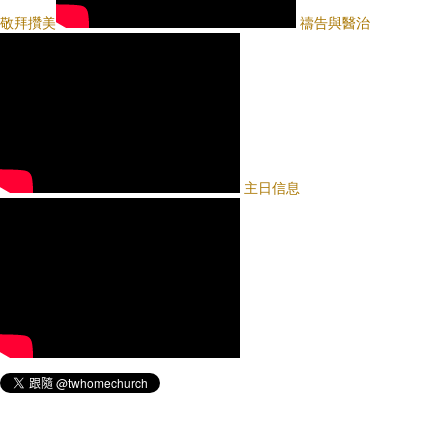
敬拜攢美
禱告與醫治
主日信息