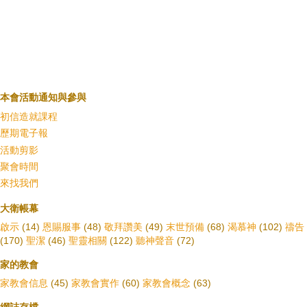
本會活動通知與參與
初信造就課程
歷期電子報
活動剪影
聚會時間
來找我們
大衛帳幕
啟示
(14)
恩賜服事
(48)
敬拜讚美
(49)
末世預備
(68)
渴慕神
(102)
禱告
(170)
聖潔
(46)
聖靈相關
(122)
聽神聲音
(72)
家的教會
家教會信息
(45)
家教會實作
(60)
家教會概念
(63)