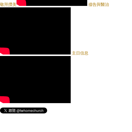
敬拜攢美
禱告與醫治
主日信息