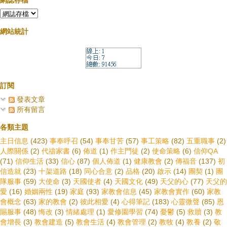
網誌存檔
網站統計
訂閱
發表文章
所有留言
各類主題
主日信息
(423)
事奉呼召
(54)
事奉甘苦
(57)
事工策略
(82)
五重職事
(2)
人際關係
(2)
代禱家書
(6)
佈道
(1)
作主門徒
(2)
使命策略
(6)
信仰QA
(71)
信仰生活
(33)
信心
(87)
個人佈道
(1)
健康教會
(2)
傳福音
(137)
初
信造就
(23)
十架道路
(18)
同心合意
(2)
品格
(20)
啟示
(14)
團契
(1)
團
隊服事
(59)
大使命
(3)
天國使者
(4)
天國文化
(49)
天父的心
(77)
天父的
愛
(16)
婚姻兩性
(19)
家庭
(93)
家教會信息
(45)
家教會實作
(60)
家教
會概念
(63)
家的教會
(2)
彼此相愛
(4)
心得筆記
(183)
心靈微聲
(85)
恩
賜服事
(48)
悔改
(3)
情緒處理
(1)
愛修園學習
(74)
憂鬱
(5)
救贖
(3)
教
會增長
(3)
教會建造
(5)
教會生活
(4)
教會管理
(2)
教牧
(4)
教養
(2)
敬