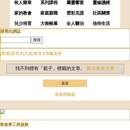
牧人樂章
系列課程
屬靈饗宴
靈修讀經
家的教會
家庭親職
雲彩見證
社區關懷
兒少培育
大衛帳幕
全人醫治
信仰生活
搜尋此網誌
(經卷)影音
/
(主題)影音
/
奉獻支持
找不到標有「親子」
標籤的文章。
顯示所有文章
首頁
查看網路版
教會事工與服務