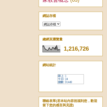
網誌存檔
總網頁瀏覽量
1,216,726
網站統計
聯絡表單(若本站內容祝福到您，歡迎
留下您的感言與見證)