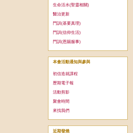
生命活水(聖靈相關)
醫治更新
門訓(基要真理)
門訓(信仰生活)
門訓(恩賜服事)
本會活動通知與參與
初信造就課程
歷期電子報
活動剪影
聚會時間
來找我們
近期發燒