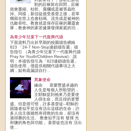
割的莊稼留在田間，莊稼
就會萎縮、枯乾、腐爛或是被害蟲吃
掉。同樣，新信徒接受基督之後，若單
獨留在世上也會枯竭、流失或是被神的
仇敵吞吃。教會就是保存莊稼的屬靈倉
庫，教會神的家若健康發揮家庭的功...
為青少年兒童下一代復興代禱
下面資料乃出於早期的校園禱告網絡
823 「24-7 Non-Stop連鎖禱告週」禱
告指引 （為青少年兒童下一代復興代禱
Pray for Youth/Children Revival） 說
明：本禱告指引為「823連鎖禱告週」
禱告使用，僅提供相關代禱事項之大
綱，如有疏漏請自行...
異象使命
緣由 喜樂豐盛卓越的
人生是每個人所盼望的，
主耶穌提到祂來乃是要使
人得生命，而且得的更豐
盛。但是很可惜，許多基督徒--耶穌的
跟隨者似乎並沒有活出這樣的生命；許
多人信主後雖然有得救的生命，卻沒有
過得勝的生活。 教會似乎沒有 發揮 光
和鹽的角色與功能， 基督徒也沒有 活出
使...