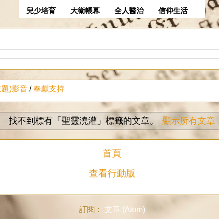
兒少培育
大衛帳幕
全人醫治
信仰生活
主題)影音
/
奉獻支持
找不到標有「聖靈澆灌」
標籤的文章。
顯示所有文章
首頁
查看行動版
訂閱：
文章 (Atom)