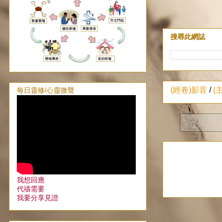
搜尋此網誌
(經卷)影音
/
(
每日靈修/心靈微聲
我想回應
代禱需要
我要分享見證