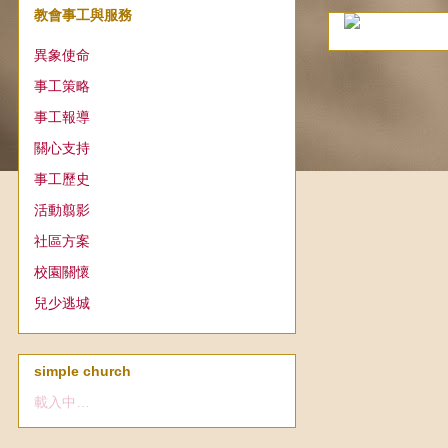
教會事工與服務
異象使命
事工策略
事工報導
關心支持
事工歷史
活動翦影
社區方案
校園關懷
兒少逃城
simple church
載入中…