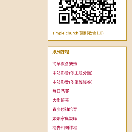
simple church(回到教會1.0)
系列課程
簡單教會繁殖
本站影音(依主題分類)
本站影音(依聖經經卷)
每日嗎哪
大衛帳幕
青少領袖培育
婚姻家庭親職
禱告相關課程