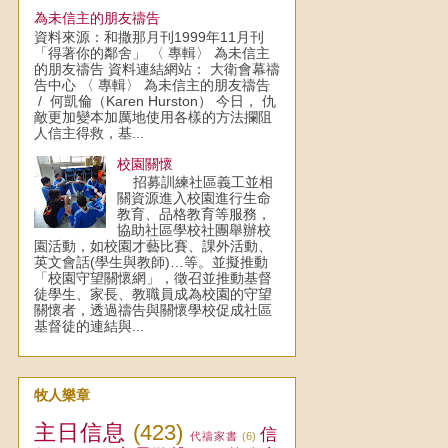
為未信主的朋友禱告
資料來源：和撒那月刊1999年11月刊
「得著你的鄰舍」 〈 專輯〉 為未信主
的朋友禱告 資料連結網站： 大衛會幕禱
告中心 〈 專輯〉 為未信主的朋友禱告
/ 何凱倫（Karen Hurston） 今日， 仇
敵更加變本加厲地使用各樣的方法攔阻
人信主得救，基...
校園關懷
招募訓練社區義工並相
關資源進入校園進行生命
教育、品格教育等服務，
協助社區學校社團舉辦校
園活動，如校園才藝比賽、課外活動、
英文會話(學生與教師)…等。並擬推動
「校園守望關懷網」，徵召並推動基督
徒學生、家長、教職員成為校園的守望
關懷者，透過禱告與關懷學校促成社區
基督徒的連結與...
牧人樂章
主日信息
(423)
信
代禱家書
(6)