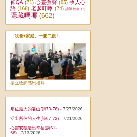
仰QA
(71)
心靈微聲
(85)
牧人心
語
(168)
老爹叮嚀
(74)
認識牧者
(7)
隱藏嗎哪
(662)
「牧會+家庭」一兼二顧！
按立牧師感恩禮拜
那位最大的靠山(詩73-78)
- 7/27/2026
活出所信的人生(詩67-72)
- 7/21/2026
心靈安穩活出幸福(詩61-
66)
- 7/13/2026