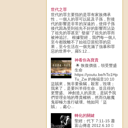
世代之罪
世代的罪主要指的是罪有家族傳承
性，一個人的罪可以延及子孫，對後
代的影響是非常的深遠的，使得子孫
後代因為受到祖先不好的影響而沾染
了祖先的罪甚至“ 發揚”了祖先的罪而
被神追討。 根據聖經，我們每一個人
至今都脫離不了始祖亞當犯罪的惡
果，至今生活在一個充滿了強暴和罪
惡的世界中。羅5:12...
神看你為寶貴
🌟 恢復價值，領受豐盛
生命
https://youtu.be/hTo1Hp
Tu_Zw 約翰福音10:10
盜賊來，無非要偷竊，殺害，毀壞；
我來了，是要叫羊得生命，並且得的
更豐盛。 神創造人的原意，是賦予我
們管理全地的尊貴權柄，然而仇敵魔
鬼卻極力進行破壞。牠如同「盜
賊」，處心...
轉化的關鍵
聖經：代下 7:11-15 蕭
富山傳道 2012.6.10 