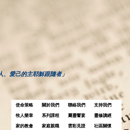
人、愛己的主耶穌跟隨者」
使命策略
關於我們
聯絡我們
支持我們
牧人樂章
系列課程
屬靈饗宴
靈修讀經
家的教會
家庭親職
雲彩見證
社區關懷