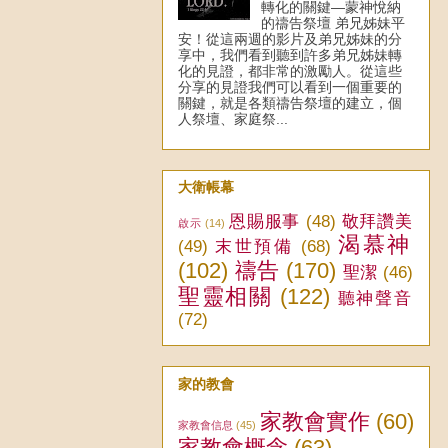
轉化的關鍵—蒙神悅納
的禱告祭壇 弟兄姊妹平
安！從這兩週的影片及弟兄姊妹的分
享中，我們看到聽到許多弟兄姊妹轉
化的見證，都非常的激勵人。從這些
分享的見證我們可以看到一個重要的
關鍵，就是各類禱告祭壇的建立，個
人祭壇、家庭祭...
大衛帳幕
恩賜服事
(48)
敬拜讚美
啟示
(14)
渴慕神
(49)
末世預備
(68)
(102)
禱告
(170)
聖潔
(46)
聖靈相關
(122)
聽神聲音
(72)
家的教會
家教會實作
(60)
家教會信息
(45)
家教會概念
(63)