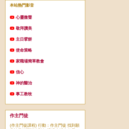
本站熱門影音
心靈微聲
敬拜讚美
主日擘餅
使命策略
家職場簡單教會
信心
神的醫治
事工教牧
作主門徒
(作主門徒課程) 行動：作主門徒 找到願