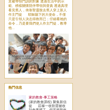
意被帶領門訓的對象 透過生活中的示
範、榜樣關懷陪伴帶領與督責 透過真理
看見舊人，倚靠聖靈脫去舊人穿上新人
作主門徒 耶穌賜下的大使命，不僅
只是引領人決志得救而已；仔細看祂的
命令，乃是要我們使人作主門徒，教導
他...
熱門信息
家的教會-事工策略
(家的教會課程) 聚集新信
徒 莊稼一收割需被收
到倉庫裡了，假若把新收