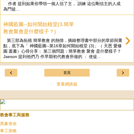
作者 提到如果你帶領一個人信了主， 訓練 這位剛信主的人成
為門徒...
神國藍圖--如何開始植堂(3.簡單
教會聚會是什麼樣子？)
›
第三部為拓殖 簡單教會 的熱情，摘錄整理書中部分的章節與重
點，底下為「 神國藍圖--第16章如何開始植堂 (3)」（ 天恩 愛修
園 叢書）心得分享： 第三個問題：簡單教會 聚會 是什麼樣子？
Jaeson 提到他們乃 作早期初代教會所做的 ： 使徒...
‹
›
首頁
查看網路版
教會事工與服務
異象使命
事工策略