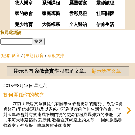
牧人樂章
系列課程
屬靈饗宴
靈修讀經
家的教會
家庭親職
雲彩見證
社區關懷
兒少培育
大衛帳幕
全人醫治
信仰生活
搜尋此網誌
(經卷)影音
/
(主題)影音
/
奉獻支持
顯示具有
家教會實作
標籤的文章。
顯示所有文章
2015年8月15日 星期六
如何開始你的教會
›
在前面幾篇文章裡提到有關未來教會更新的趨勢，乃是信徒
皆祭司(平信徒運動)及以家或小群為基礎的信仰生活化教會。也
對簡單教會對有效達成倍增門徒的使命有極具爆炸力的潛能，如
同東海大學建築系 彭康健 教授在其網路上的文章 「 回到原點尋
找答案」裡所提：簡單教會或家庭教...