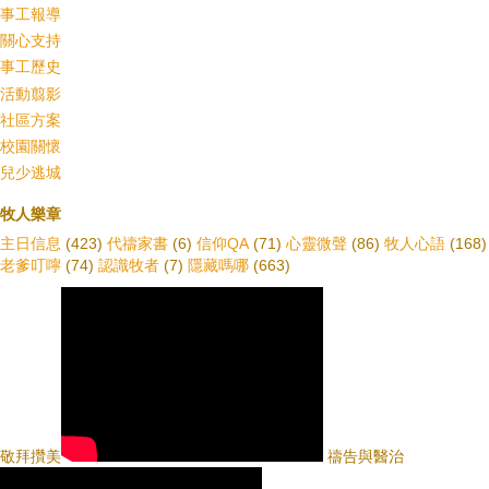
事工報導
關心支持
事工歷史
活動翦影
社區方案
校園關懷
兒少逃城
牧人樂章
主日信息
(423)
代禱家書
(6)
信仰QA
(71)
心靈微聲
(86)
牧人心語
(168)
老爹叮嚀
(74)
認識牧者
(7)
隱藏嗎哪
(663)
敬拜攢美
禱告與醫治