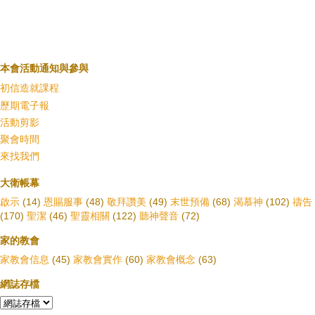
本會活動通知與參與
初信造就課程
歷期電子報
活動剪影
聚會時間
來找我們
大衛帳幕
啟示
(14)
恩賜服事
(48)
敬拜讚美
(49)
末世預備
(68)
渴慕神
(102)
禱告
(170)
聖潔
(46)
聖靈相關
(122)
聽神聲音
(72)
家的教會
家教會信息
(45)
家教會實作
(60)
家教會概念
(63)
網誌存檔