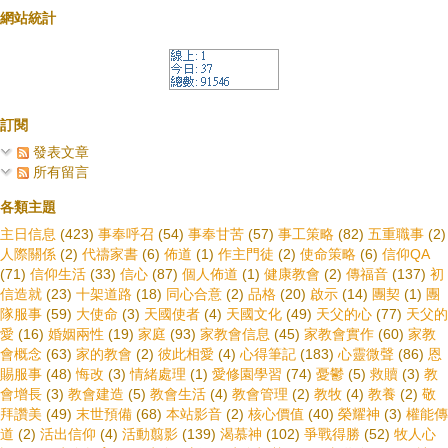
網站統計
訂閱
發表文章
所有留言
各類主題
主日信息
(423)
事奉呼召
(54)
事奉甘苦
(57)
事工策略
(82)
五重職事
(2)
人際關係
(2)
代禱家書
(6)
佈道
(1)
作主門徒
(2)
使命策略
(6)
信仰QA
(71)
信仰生活
(33)
信心
(87)
個人佈道
(1)
健康教會
(2)
傳福音
(137)
初
信造就
(23)
十架道路
(18)
同心合意
(2)
品格
(20)
啟示
(14)
團契
(1)
團
隊服事
(59)
大使命
(3)
天國使者
(4)
天國文化
(49)
天父的心
(77)
天父的
愛
(16)
婚姻兩性
(19)
家庭
(93)
家教會信息
(45)
家教會實作
(60)
家教
會概念
(63)
家的教會
(2)
彼此相愛
(4)
心得筆記
(183)
心靈微聲
(86)
恩
賜服事
(48)
悔改
(3)
情緒處理
(1)
愛修園學習
(74)
憂鬱
(5)
救贖
(3)
教
會增長
(3)
教會建造
(5)
教會生活
(4)
教會管理
(2)
教牧
(4)
教養
(2)
敬
拜讚美
(49)
末世預備
(68)
本站影音
(2)
核心價值
(40)
榮耀神
(3)
權能傳
道
(2)
活出信仰
(4)
活動翦影
(139)
渴慕神
(102)
爭戰得勝
(52)
牧人心