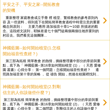
平安之子、平安之家--開拓教會
的契機
›
重新整理 家庭教會成立手冊 裡 植堂、繁殖教會的參考原則內
容 及一些資料，得到底下在開拓簡單教會過程中時需注意的重要
概念與原則： 主要乃應用 路加福音十章1〜10節 所描述的觀
念。這段經文談到，耶穌差遣七十個門徒兩個兩個往祂所要到的
村莊去。我們看見這個團隊...
神國藍圖--如何開始植堂(1.怎樣
開始福音性查經？)
›
第三部為拓殖 簡單教會 的熱情，摘錄整理書中部分的章節與重
點，底下為「 神國藍圖--第16章如何開始植堂 (1) 」（ 天恩 愛修
園 叢書）心得分享： 第一個問題：怎樣開始福音性查經？ 遵
照路加福音第十章的策略 ， 從 禱告 開始，然後在校園裡找到...
神國藍圖--如何開始植堂(2.對剛
信主的人你該做些什麼？)
›
第三部為拓殖 簡單教會 的熱情，摘錄整理書中部分的章節與重
點，底下為「 神國藍圖--第16章如何開始植堂 (2)」（ 天恩 愛修
園 叢書）心得分享： 第二個問題：對剛信主的人你該做什麼？