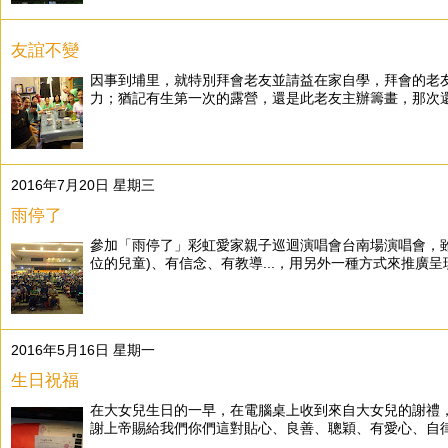
友誼不變
因事到埔里，就特別拜會老友並請益在家自學，拜會的老
力；猶記有生第一次的露營，還是此老友主辦籌畫，那次還遇到
2016年7月20日 星期三
雨停了
參加「雨停了」彩虹愛家親子巡迴演唱會台南場演唱會，雖是
位的兒童)、有信念、有教導...，用另外一種方式來推廣呈
2016年5月16日 星期一
生日祝福
在大女兒生日的一早，在電腦桌上收到來自大女兒的謝禮，在
謝上帝賜給我們你們這對貼心、良善、聰穎、有愛心、自律..