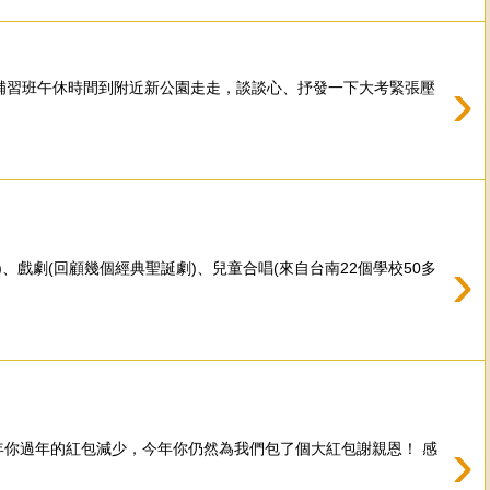
›
補習班午休時間到附近新公園走走，談談心、抒發一下大考緊張壓
›
戲劇(回顧幾個經典聖誕劇)、兒童合唱(來自台南22個學校50多
›
今年你過年的紅包減少，今年你仍然為我們包了個大紅包謝親恩！ 感