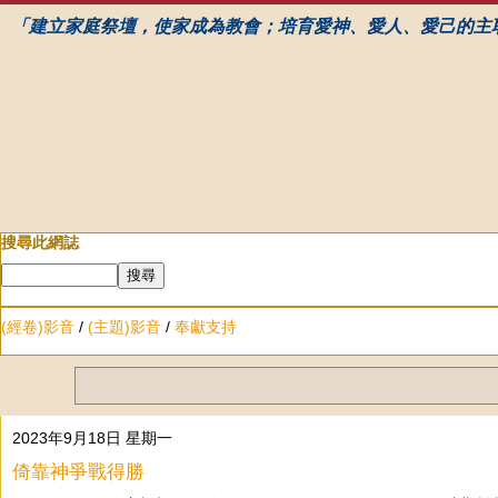
「建立家庭祭壇，使家成為教會；培育愛神、愛人、愛己的主
搜尋此網誌
(經卷)影音
/
(主題)影音
/
奉獻支持
2023年9月18日 星期一
倚靠神爭戰得勝