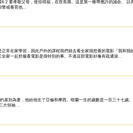
n1V9s 以弗所書6:2 要孝敬父母，使你得福，在世長壽。這是第一條帶應許的
戒養育他...
是正常在家學習，因此戶外的課程我們就去看全家很想看的電影『我和我
全家一起舒服看電影是很特別的事。不過這部電影好像有疏通淚...
 妹妹約基別為妻，他給他生了亞倫和摩西。暗蘭一生的歲數是一百三十七歲。
領袖 ...