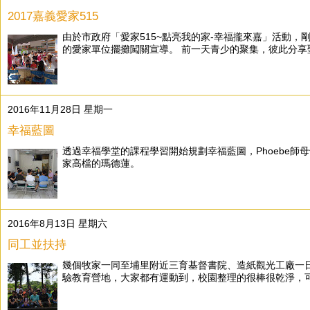
2017嘉義愛家515
由於市政府「愛家515~點亮我的家-幸福攏來嘉」活動，
的愛家單位擺攤闖關宣導。 前一天青少的聚集，彼此分享聖
2016年11月28日 星期一
幸福藍圖
透過幸福學堂的課程學習開始規劃幸福藍圖，Phoebe
家高檔的瑪德蓮。
2016年8月13日 星期六
同工並扶持
幾個牧家一同至埔里附近三育基督書院、造紙觀光工廠一日
驗教育營地，大家都有運動到，校園整理的很棒很乾淨，可