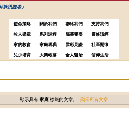
耶穌跟隨者」
使命策略
關於我們
聯絡我們
支持我們
牧人樂章
系列課程
屬靈饗宴
靈修讀經
家的教會
家庭親職
雲彩見證
社區關懷
兒少培育
大衛帳幕
全人醫治
信仰生活
顯示具有
家庭
標籤的文章。
顯示所有文章