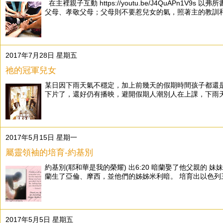
在主裡親子互動 https://youtu.be/J4QuAP
父母、孝敬父母；父母則不要惹兒女的氣，照著主的教訓和警
2017年7月28日 星期五
祂的冠軍兒女
某日因下雨天氣不穩定，加上前幾天的假期時間孩子都還
下片了，還好仍有播映，避開假期人潮別人在上課，下雨天
2017年5月15日 星期一
屬靈領袖的培育-約基別
約基別(耶和華是我的榮耀) 出6:20 暗蘭娶了他父親的
蘭生了亞倫、摩西，並他們的姊姊米利暗。 培育出以色列三大
2017年5月5日 星期五