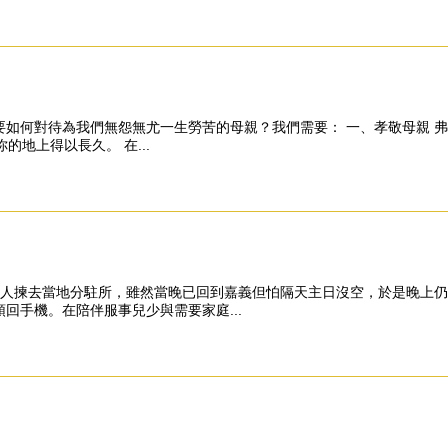
如何對待為我們無怨無尤一生勞苦的母親？我們需要： 一、孝敬母親 弗6
的地上得以長久。 在...
揀去當地分駐所，雖然當晚已回到嘉義但怕隔天主日沒空，於是晚上仍
回手機。在陪伴服事兒少與需要家庭...