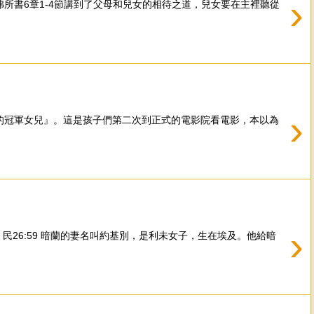
›
誡命。 以弗所書6章1-4節講到了父母和兒女的相待之道，兒女要在主裡聽從
›
的冠軍女兒』。這是孩子們第二次到正式的電影院看電影，本以為
›
 民26:59 暗蘭的妻名叫約基別，是利未女子，生在埃及。他給暗