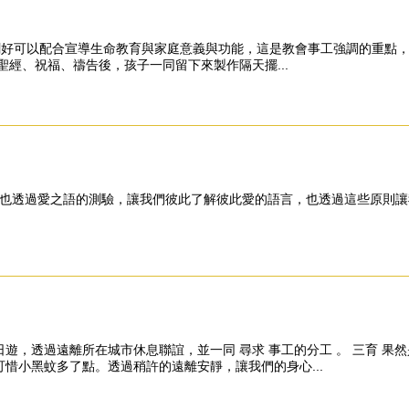
剛好可以配合宣導生命教育與家庭意義與功能，這是教會事工強調的重點，因
經、祝福、禱告後，孩子一同留下來製作隔天擺...
師母也透過愛之語的測驗，讓我們彼此了解彼此愛的語言，也透過這些原則
遊，透過遠離所在城市休息聯誼，並一同 尋求 事工的分工 。 三育 
惜小黑蚊多了點。透過稍許的遠離安靜，讓我們的身心...