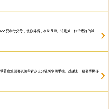
›
:2 要孝敬父母，使你得福，在世長壽。這是第一條帶應許的誡
›
帶著疲憊開著夜路帶青少去分駐所拿回手機。感謝主！藉著手機導