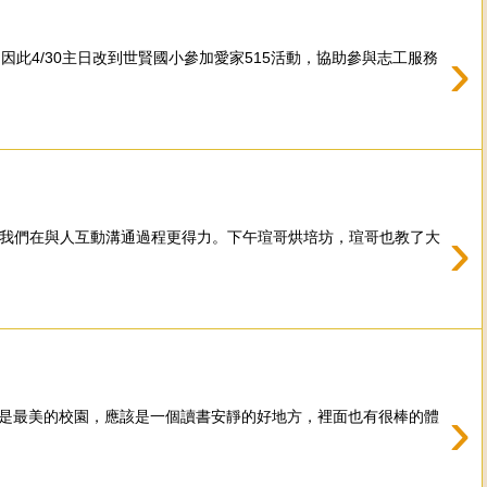
›
此4/30主日改到世賢國小參加愛家515活動，協助參與志工服務
›
讓我們在與人互動溝通過程更得力。下午瑄哥烘培坊，瑄哥也教了大
›
果然是最美的校園，應該是一個讀書安靜的好地方，裡面也有很棒的體