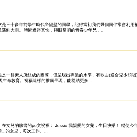
友是三十多年前學生時代坐隔壁的同學，記得當初我們幾個同伴常會利用
大雨... 時間過得真快，轉眼當初的青春少年兄，...
一群素人所組成的團隊，但呈現出專業的水準，有歌曲(適合兒少頌唱)、
現生命教育。祝福這樣的推廣呈現，能凝結更多...
女兒的臉書的po文祝福： Jessie 我親愛的女兒，生日快樂！ 縱使
.的女兒，每次工作、...